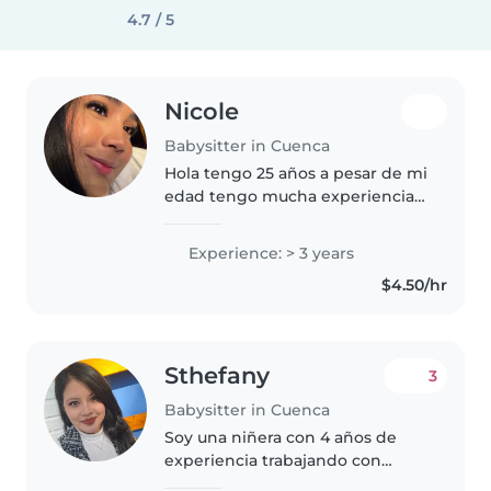
4.7 / 5
Nicole
Babysitter in Cuenca
Hola tengo 25 años a pesar de mi
edad tengo mucha experiencia
en cuidado de niños,y recien
nacidos me gusta interactuar
Experience: > 3 years
con ellos ser amable siempre,y
$4.50/hr
que se sientan seguro conmigo
Sthefany
3
Babysitter in Cuenca
Soy una niñera con 4 años de
experiencia trabajando con
niños de todas las edades,