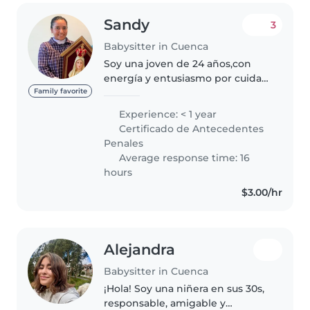
Sandy
3
Babysitter in Cuenca
Soy una joven de 24 años,con
energía y entusiasmo por cuidar
a niños. Tengo habilidades como
Family favorite
dibujar, leer cuentos, música y
Experience: < 1 year
juegos que puedo ofrecer a sus
Certificado de Antecedentes
hijos. Aunque no soy una..
Penales
Average response time: 16
hours
$3.00/hr
Alejandra
Babysitter in Cuenca
¡Hola! Soy una niñera en sus 30s,
responsable, amigable y