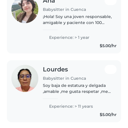
Ana
Babysitter in Cuenca
¡Hola! Soy una joven responsable,
amigable y paciente con 100
horas de prácticas pre-
profesionales cuidando niños en
Experience: > 1 year
edad preescolar y escolar. Tengo
$5.00/hr
experiencia con niños con
necesidades..
Lourdes
Babysitter in Cuenca
Soy baja de estatura y delgada
,amable ,me gusta respetar ,me
gustan los niños ,tengo 53 años
,creo en Dios cuando era más
Experience: > 11 years
joven cuide niños luego cuide a
$5.00/hr
mis dos hijas y ya tienen..