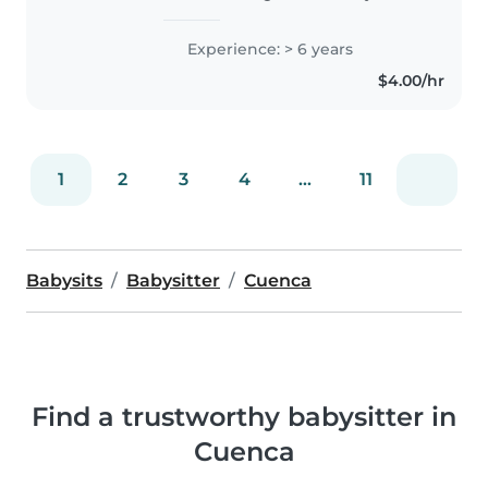
Tecnologa en Desarrollo Integral
Infantil, he tenido la oportunidad
Experience: > 6 years
de cuidar y compartir con mi
$4.00/hr
sobrino y la experiencia me..
1
2
3
4
...
11
Babysits
Babysitter
Cuenca
Find a trustworthy babysitter in
Cuenca