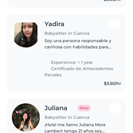
Yadira
Babysitter in Cuenca
Soy una persona responsable y
cariñosa con habilidades para
dibujar, leer y hacer
manualidades. Me encanta
Experience: < 1 year
trabajar con niños y tengo
Certificado de Antecedentes
experiencia cuidando desde
Penales
pequeños hasta escolares...
$3.50/hr
Juliana
New
Babysitter in Cuenca
¡Hola! me llamo Juliana Mora
Lambert tengo 21 años soy