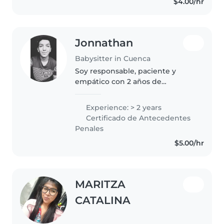
$4.00/hr
permitido adquirir
conocimientos tanto..
Jonnathan
Babysitter in Cuenca
Soy responsable, paciente y
empático con 2 años de
experiencia cuidando niños en
edad de caminar. Me encanta
Experience: > 2 years
hacer actividades creativas como
Certificado de Antecedentes
dibujar, manualidades y jugar.
Penales
Me siento..
$5.00/hr
MARITZA
CATALINA