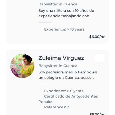
Babysitter in Cuenca
Soy una niñera con 10 años de
experiencia trabajando con
niños en edad escolar. Me
considero una persona
Experience: > 10 years
responsable, paciente y
$6.00/hr
empática. Cuento con una
licenciatura en ciencias de..
Zuleima Vìrguez
Babysitter in Cuenca
Soy profesora medio tiempo en
un colegio en Cuenca, busco
ingresos fines de semana. Tengo
mucha experiencia en
Experience: > 6 years
educación. En Venezuela trabajé
Certificado de Antecedentes
18 años en diferentes niveles de
Penales
educación,..
References: 2
$5.00/hr