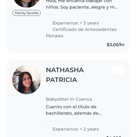
Hola, me encanta trabajar con
niños. Soy paciente, alegre y me
gusta crear actividades
Family favorite
divertidas como juegos,
Experience: > 3 years
manualidades o leer cuentos.
Certificado de Antecedentes
Tengo experiencia cuidando a
Penales
peques de distintas..
$3.00/hr
NATHASHA
PATRICIA
Babysitter in Cuenca
Cuento con el título de
bachillerato, además de
formación como auxiliar en
párvulos y auxiliar en fisioterapia
Experience: > 2 years
y rehabilitación, lo que me ha