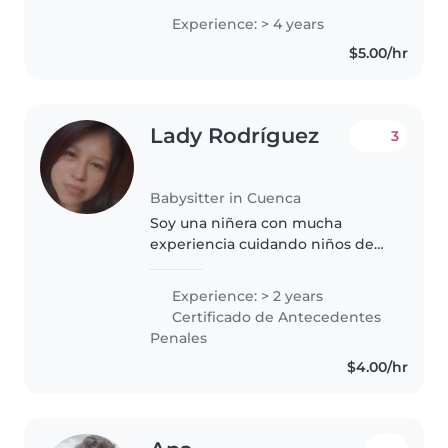
incluyendo bebés, niños
Experience: > 4 years
pequeños, preescolares,
$5.00/hr
escolares y adolescentes. Tengo
conocimientos especializados..
Lady Rodríguez
3
Babysitter in Cuenca
Soy una niñera con mucha
experiencia cuidando niños de
todas las edades, desde bebés
hasta adolescentes. Disfruto de
Experience: > 2 years
leer cuentos, hacer música y
Certificado de Antecedentes
jugar con ellos. Siempre estoy
Penales
alegre..
$4.00/hr