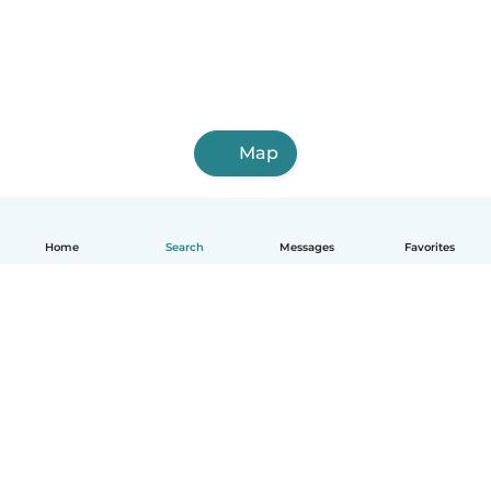
Map
Home
Search
Messages
Favorites
English
How it works
Help
Terms & Privacy
Pricing
Company details
Babysits for Work