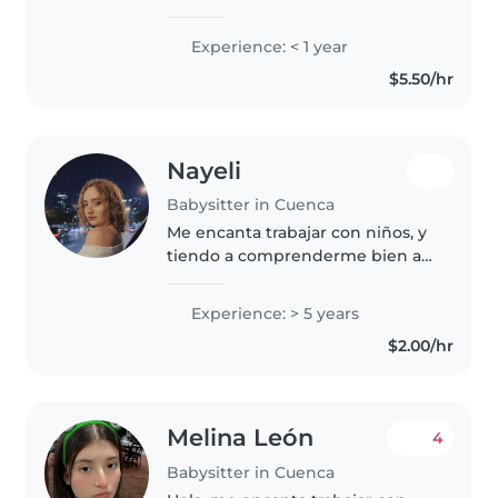
paciente, con certificación en
primeros auxilios. Aunque soy
Experience: < 1 year
nueva en el cuidado de niños,
$5.50/hr
tengo habilidades como dibujar,..
Nayeli
Babysitter in Cuenca
Me encanta trabajar con niños, y
tiendo a comprenderme bien a
los jóvenes, eh vivido con 4
hermanos de diversas edades a
Experience: > 5 years
los cuales me eh encargado de
$2.00/hr
atender en el proceso de su
crecimiento...
Melina León
4
Babysitter in Cuenca