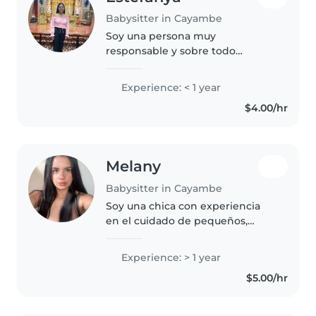
Babysitter in Cayambe
Soy una persona muy
responsable y sobre todo
procurara el cuidado de los niños.
Experience: < 1 year
$4.00/hr
Melany
Babysitter in Cayambe
Soy una chica con experiencia
en el cuidado de pequeños,
adoro compartir, jugar y
enseñarles con creatividad y
Experience: > 1 year
paciencia. Las manualidades y
$5.00/hr
música son cruciales para yo
poder brindarles..