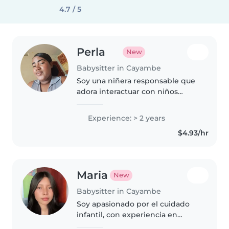
4.7 / 5
Perla
New
Babysitter in Cayambe
Soy una niñera responsable que
adora interactuar con niños
entre 1 y 6 años. Con 2 años de
experiencia, me encanta leerles,
Experience: > 2 years
hacer manualidades o jugar con
$4.93/hr
música. Me siento cómoda..
Maria
New
Babysitter in Cayambe
Soy apasionado por el cuidado
infantil, con experiencia en
cuidado de niños pequeños. Me