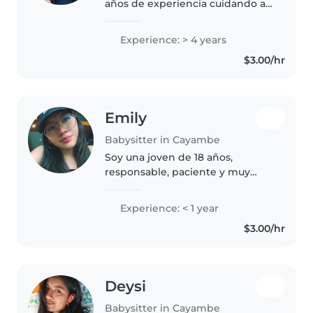
años de experiencia cuidando a
niños de todas las edades,
incluyendo bebés, niños
Experience: > 4 years
pequeños, preescolares, niños
$3.00/hr
en edad escolar y adolescentes.
Tengo..
Emily
Babysitter in Cayambe
Soy una joven de 18 años,
responsable, paciente y muy
cariñosa, enfocada en brindar un
cuidado seguro y alegre para los
Experience: < 1 year
niños. Aunque estoy dando mis
$3.00/hr
primeros pasos en el ámbito
laboral,..
Deysi
Babysitter in Cayambe