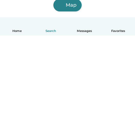
Map
Home
Search
Messages
Favorites
English
How it works
Help
Terms & Privacy
Pricing
Company details
Babysits for Work
Community standards