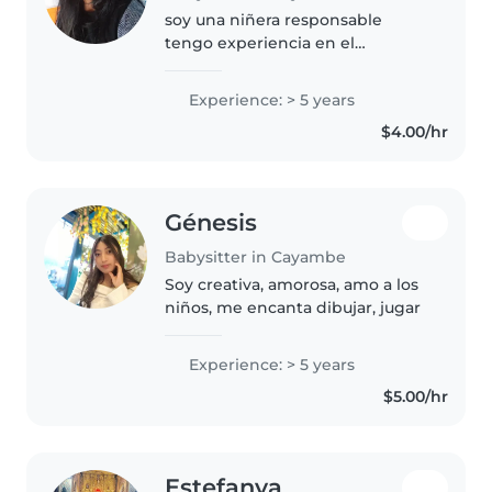
soy una niñera responsable
tengo experiencia en el
cuidados de niños , además soy
madre de un niños de cinco
Experience: > 5 years
años. soy paciente y los cuido
$4.00/hr
con mucho amor.
Génesis
Babysitter in Cayambe
Soy creativa, amorosa, amo a los
niños, me encanta dibujar, jugar
Experience: > 5 years
$5.00/hr
Estefanya