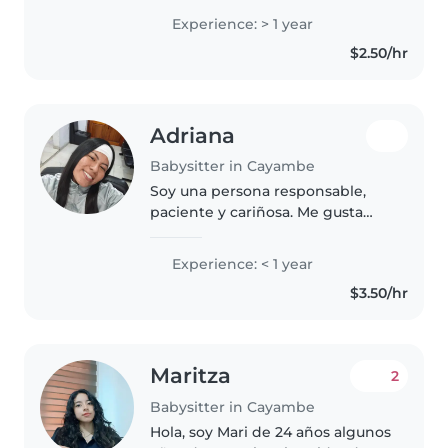
encantan las manualidades y
Experience: > 1 year
ayudar con tareas escolares.
$2.50/hr
Puedo ofrecer atención
responsable..
Adriana
Babysitter in Cayambe
Soy una persona responsable,
paciente y cariñosa. Me gusta
cuidar y acompañar a los niños
en su crecimiento, brindándoles
Experience: < 1 year
un ambiente seguro, divertido y
$3.50/hr
lleno de respeto.
Maritza
2
Babysitter in Cayambe
Hola, soy Mari de 24 años algunos