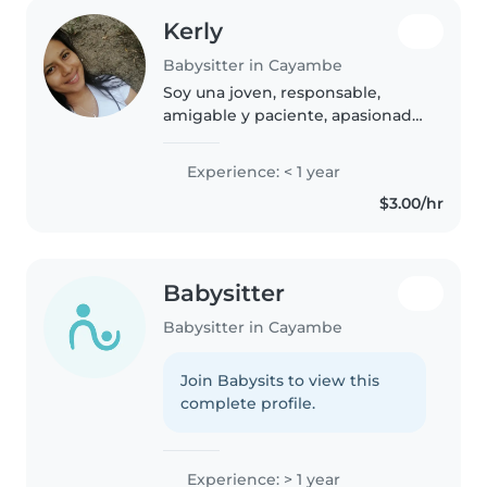
Kerly
Babysitter in Cayambe
Soy una joven, responsable,
amigable y paciente, apasionada
por el cuidado de niños. Tengo
formación en Desarrollo Infantil
Experience: < 1 year
Integral y me encanta jugar con
$3.00/hr
los niños, puedo ayudar..
Babysitter
Babysitter in Cayambe
Join Babysits to view this
complete profile.
Experience: > 1 year