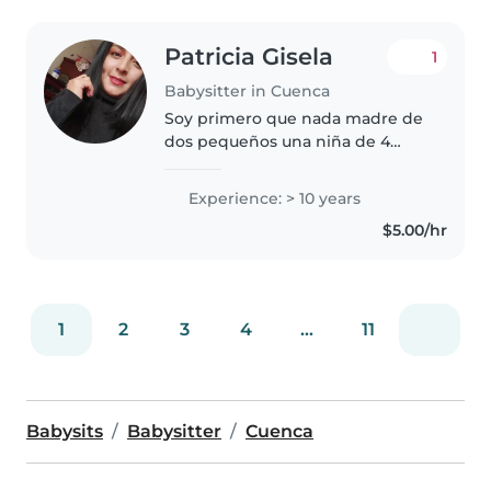
Patricia Gisela
1
Babysitter in Cuenca
Soy primero que nada madre de
dos pequeños una niña de 4
años y un niños de 2 años. Soy
licenciada en ciencias de la
Experience: > 10 years
educación profesora de idiomas
$5.00/hr
ingles, tengo experiencia como
docente..
1
2
3
4
...
11
Babysits
Babysitter
Cuenca