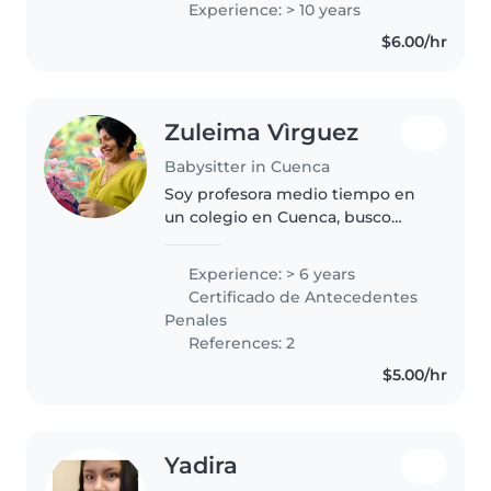
Experience: > 10 years
responsable, paciente y
$6.00/hr
empática. Cuento con una
licenciatura en ciencias de..
Zuleima Vìrguez
Babysitter in Cuenca
Soy profesora medio tiempo en
un colegio en Cuenca, busco
ingresos fines de semana. Tengo
mucha experiencia en
Experience: > 6 years
educación. En Venezuela trabajé
Certificado de Antecedentes
18 años en diferentes niveles de
Penales
educación,..
References: 2
$5.00/hr
Yadira