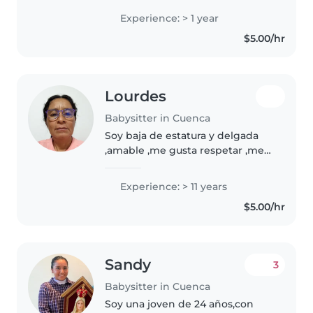
profesionales cuidando niños en
Experience: > 1 year
edad preescolar y escolar. Tengo
$5.00/hr
experiencia con niños con
necesidades..
Lourdes
Babysitter in Cuenca
Soy baja de estatura y delgada
,amable ,me gusta respetar ,me
gustan los niños ,tengo 53 años
,creo en Dios cuando era más
Experience: > 11 years
joven cuide niños luego cuide a
$5.00/hr
mis dos hijas y ya tienen..
Sandy
3
Babysitter in Cuenca
Soy una joven de 24 años,con