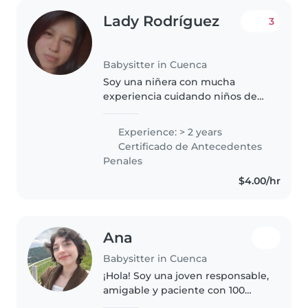
Lady Rodríguez
3
Babysitter in Cuenca
Soy una niñera con mucha
experiencia cuidando niños de
todas las edades, desde bebés
hasta adolescentes. Disfruto de
Experience: > 2 years
leer cuentos, hacer música y
Certificado de Antecedentes
jugar con ellos. Siempre estoy
Penales
alegre..
$4.00/hr
Ana
Babysitter in Cuenca
¡Hola! Soy una joven responsable,
amigable y paciente con 100
horas de prácticas pre-