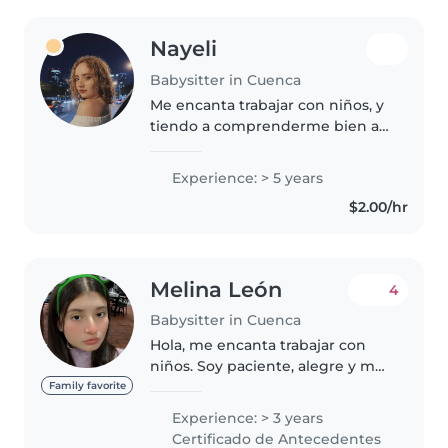
Nayeli
Babysitter in Cuenca
Me encanta trabajar con niños, y
tiendo a comprenderme bien a
los jóvenes, eh vivido con 4
hermanos de diversas edades a
Experience: > 5 years
los cuales me eh encargado de
$2.00/hr
atender en el proceso de su
crecimiento...
Melina León
4
Babysitter in Cuenca
Hola, me encanta trabajar con
niños. Soy paciente, alegre y me
gusta crear actividades
Family favorite
divertidas como juegos,
Experience: > 3 years
manualidades o leer cuentos.
Certificado de Antecedentes