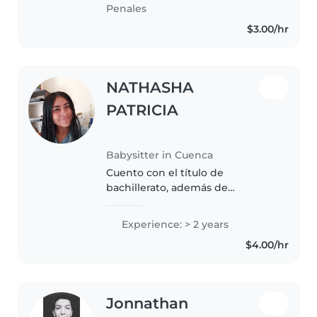
Tengo experiencia cuidando a
Penales
peques de distintas..
$3.00/hr
NATHASHA
PATRICIA
Babysitter in Cuenca
Cuento con el título de
bachillerato, además de
formación como auxiliar en
párvulos y auxiliar en fisioterapia
Experience: > 2 years
y rehabilitación, lo que me ha
$4.00/hr
permitido adquirir
conocimientos tanto..
Jonnathan