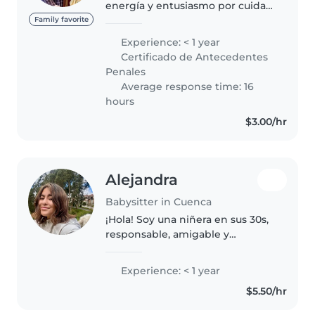
energía y entusiasmo por cuidar
a niños. Tengo habilidades como
Family favorite
dibujar, leer cuentos, música y
Experience: < 1 year
juegos que puedo ofrecer a sus
Certificado de Antecedentes
hijos. Aunque no soy una..
Penales
Average response time: 16
hours
$3.00/hr
Alejandra
Babysitter in Cuenca
¡Hola! Soy una niñera en sus 30s,
responsable, amigable y
paciente, con certificación en
primeros auxilios. Aunque soy
Experience: < 1 year
nueva en el cuidado de niños,
$5.50/hr
tengo habilidades como dibujar,..