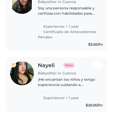
Babysitter in Cuenca
Soy una persona responsable y
cariñosa con habilidades para
dibujar, leer y hacer
manualidades. Me encanta
Experience: < 1 year
trabajar con niños y tengo
Certificado de Antecedentes
experiencia cuidando desde
Penales
pequeños hasta escolares...
$3.50/hr
Nayeli
New
Babysitter in Cuenca
¡Me encantan los niños y tengo
experiencia cuidando a
pequeños! Me considero
empática y responsable, ideal
Experience: < 1 year
para jugar, leer y hacer
$20.00/hr
manualidades con tus hijos.
¡Contáctame, estoy lista!