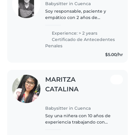
Babysitter in Cuenca
Soy responsable, paciente y
empático con 2 años de
experiencia cuidando niños en
edad de caminar. Me encanta
Experience: > 2 years
hacer actividades creativas como
Certificado de Antecedentes
dibujar, manualidades y jugar.
Penales
Me siento..
$5.00/hr
MARITZA
CATALINA
Babysitter in Cuenca
Soy una niñera con 10 años de
experiencia trabajando con
niños en edad escolar. Me
considero una persona