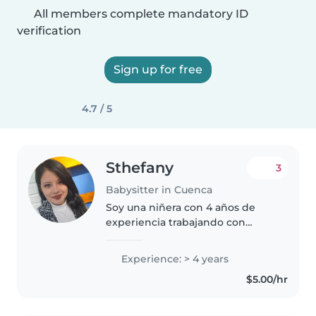
All members complete mandatory ID
verification
Sign up for free
4.7 / 5
Sthefany
3
Babysitter in Cuenca
Soy una niñera con 4 años de
experiencia trabajando con
niños de todas las edades,
incluyendo bebés, niños
Experience: > 4 years
pequeños, preescolares,
$5.00/hr
escolares y adolescentes. Tengo
conocimientos especializados..