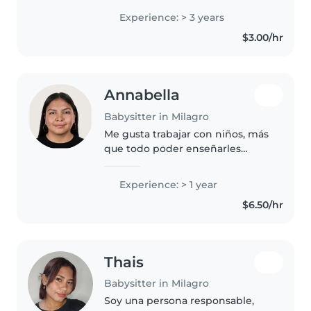
niños pequeños. Apasionada por
Experience: > 3 years
el dibujo, la música y los juegos,
$3.00/hr
también ayudo con tareas del
hogar..
Annabella
Babysitter in Milagro
Me gusta trabajar con niños, más
que todo poder enseñarles
hacer las tareas, hablar con ellos,
cuidarlos y hacer sentir que no
Experience: > 1 year
están solos, me gustan los
$6.50/hr
animalitos. Tengo más de 1..
Thais
Babysitter in Milagro
Soy una persona responsable,