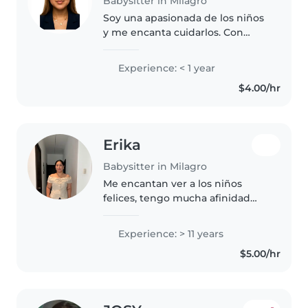
Babysitter in Milagro
Soy una apasionada de los niños
y me encanta cuidarlos. Con
habilidades en dibujo, música y
juegos, brindo un ambiente
Experience: < 1 year
lúdico y seguro. Disponible para
$4.00/hr
ayudar con tareas también.
Erika
Babysitter in Milagro
Me encantan ver a los niños
felices, tengo mucha afinidad
con ellos, me encanta verlos
jugar y divertirse, crear un
Experience: > 11 years
ambiente seguro y responsable,
$5.00/hr
soy puntual y comprometida con
el..