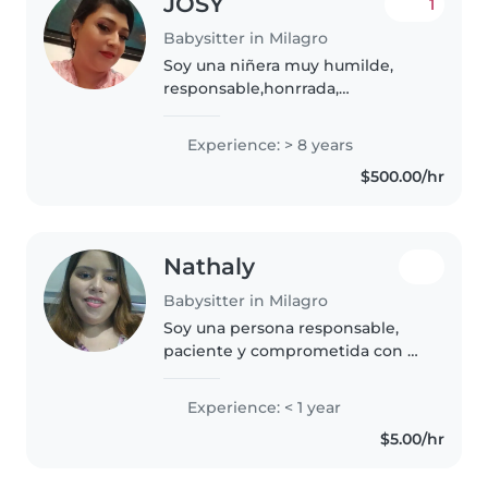
JOSY
1
Babysitter in Milagro
Soy una niñera muy humilde,
responsable,honrrada,
respetuosa, amable, amoroso me
gusta jugar con los niños ver q se
Experience: > 8 years
sienta feliz tambien enseñarles a
$500.00/hr
valorar lo que tienen a su lado..
Nathaly
Babysitter in Milagro
Soy una persona responsable,
paciente y comprometida con el
cuidado infantil. Me caracterizo
por ser amable, cariñosa y atenta
Experience: < 1 year
a las necesidades de cada niño,
$5.00/hr
creando un ambiente seguro,..