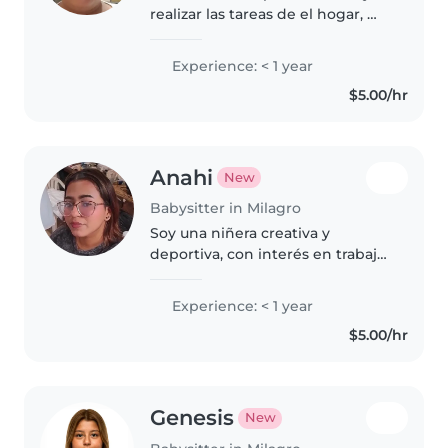
realizar las tareas de el hogar, me
gusta cuidar niños y si algo no se
me pueden explicar aprendo
Experience: < 1 year
rápido
$5.00/hr
Anahi
New
Babysitter in Milagro
Soy una niñera creativa y
deportiva, con interés en trabajar
con niños pequeños. Tengo
habilidades en manualidades y
Experience: < 1 year
música, y puedo ayudar con
$5.00/hr
tareas sencillas. Manejo español
nativo,..
Genesis
New