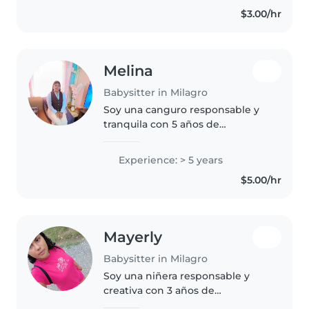
después también a su hermanito
$3.00/hr
recién nacido. Aprendí que cada..
Melina
Babysitter in Milagro
Soy una canguro responsable y
tranquila con 5 años de
experiencia cuidando niños de
todas las edades. Adoro dibujar,
Experience: > 5 years
leer, cantar y hacer
$5.00/hr
manualidades con ellos.
Multilingüe en español..
Mayerly
Babysitter in Milagro
Soy una niñera responsable y
creativa con 3 años de
experiencia cuidando bebés y