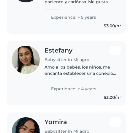
paciente y cariñosa. Me gusta
compartir tiempo con los niños,
jugar con ellos, ayudarlos en sus
Experience: > 5 years
actividades y crear un ambiente
$3.00/hr
seguro y divertido. Me..
Estefany
Babysitter in Milagro
Amo a los bebés, los niños, me
encanta establecer una conexión
y comunicación con cada uno.
Ellos son la forma más pura en la
Experience: > 4 years
que puedo ver el amor de Dios
$3.00/hr
hacia mí. Tengo una
certificación..
Yomira
Babysitter in Milagro