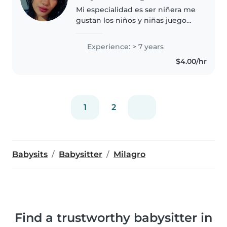
Mi especialidad es ser niñera me
gustan los niños y niñas juego
con ellos me dedico tiempos
completo ah ellos son una
Experience: > 7 years
ternura poder experimentar
$4.00/hr
nuevos conocimientos y
creatividad..
1
2
Babysits
Babysitter
Milagro
Find a trustworthy babysitter in