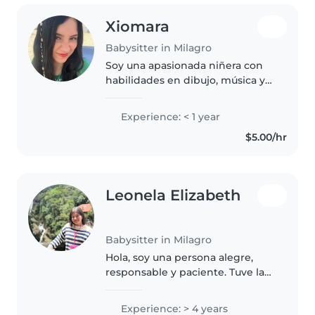
Xiomara
Babysitter in Milagro
Soy una apasionada niñera con
habilidades en dibujo, música y
juegos para entretener. Busco
cuidar con cariño a bebés en su
Experience: < 1 year
hogar, ayudando incluso con
$5.00/hr
tareas sencillas y mascotas.
Leonela Elizabeth
Babysitter in Milagro
Hola, soy una persona alegre,
responsable y paciente. Tuve la
oportunidad de cuidar a un niño
desde que tenía 3 años y
Experience: > 4 years