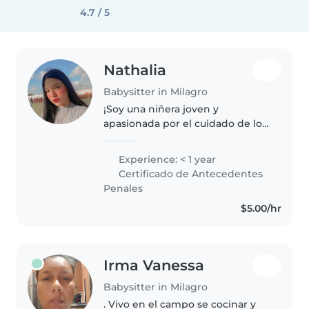
4.7 / 5
Nathalia
Babysitter in Milagro
¡Soy una niñera joven y
apasionada por el cuidado de los
niños! Me encanta cantar, leer y
dibujar con ellos durante mi
Experience: < 1 year
tiempo libre. Tengo experiencia
Certificado de Antecedentes
cuidando de párvulos y
Penales
escolares,..
$5.00/hr
Irma Vanessa
Babysitter in Milagro
. Vivo en el campo se cocinar y