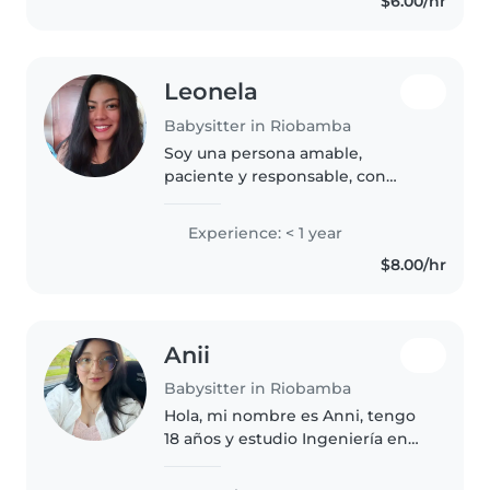
$6.00/hr
juegos creativos ,soy de Lago..
Leonela
Babysitter in Riobamba
Soy una persona amable,
paciente y responsable, con
facilidad para convivir con niños
y brindarles un ambiente seguro
Experience: < 1 year
y tranquilo. Me gusta ayudar,
$8.00/hr
escuchar y apoyar en sus
necesidades..
Anii
Babysitter in Riobamba
Hola, mi nombre es Anni, tengo
18 años y estudio Ingeniería en
Minas y Petróleos en la ESPOCH.
Me considero una persona muy