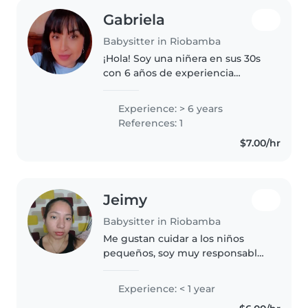
Gabriela
Babysitter in Riobamba
¡Hola! Soy una niñera en sus 30s
con 6 años de experiencia
cuidando bebés, niños
pequeños, preescolares y niños
Experience: > 6 years
en edad escolar. Soy psicóloga
References: 1
educativa y orientadora
$7.00/hr
vocacional y..
Jeimy
Babysitter in Riobamba
Me gustan cuidar a los niños
pequeños, soy muy responsable
y juiciosa, no soy alérgica ha
nada creo , me gusta la música ,
Experience: < 1 year
me gusta pintar y bailar y los