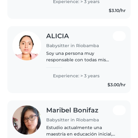
Experience: > 3 years
responsable y puntual. Soy
$3.10/hr
alegre, entusiasta y tengo una..
ALICIA
Babysitter in Riobamba
Soy una persona muy
responsable con todas mis
responsabilidades y me encanta
trabajar en equipo y en orden
Experience: > 3 years
para poder tener un ambiente
$3.00/hr
agradable me encantaría
conseguir una oportunidad..
Maribel Bonifaz
Babysitter in Riobamba
Estudio actualmente una
maestría en educación inicial,