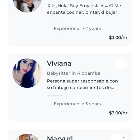
🌷✨ ¡Hola! Soy Emy ✨🌷 👩🍳🎨 Me
encanta cocinar, pintar, dibujar y
contar historias creativas. Soy
una persona responsable,
Experience: > 2 years
comprometida, paciente y muy
$3.00/hr
cariñosa con los niños y las
mascotas...
Viviana
Babysitter in Riobamba
Persona super responsable con
su trabajo conocimientos de
enfermeria y primeros auxilios y
estimulación. Temprana me
Experience: > 3 years
gusta los niños y bebes me
$3.00/hr
encariño soy trabajadora
divertida ayudo..
Maryuri
1