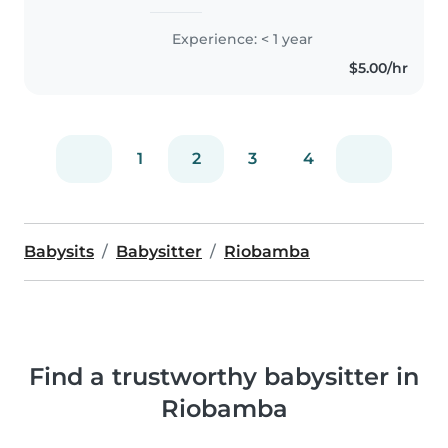
soy alguien empática, amorosa,
responsable . Que está dispuesta
Experience: < 1 year
a cuidar de niños porque son
$5.00/hr
seres majestuosos con una gran
creatividad..
1
2
3
4
Babysits
Babysitter
Riobamba
Find a trustworthy babysitter in
Riobamba