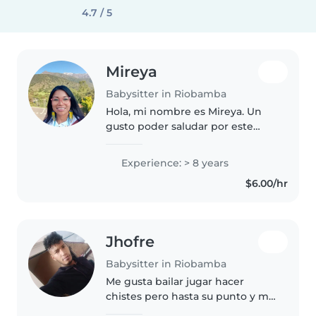
4.7 / 5
Mireya
Babysitter in Riobamba
Hola, mi nombre es Mireya. Un
gusto poder saludar por este
medio, soy una persona humilde,
trabajadora y responsable, me
Experience: > 8 years
gusta compartir momentos con
$6.00/hr
los bebés, ya que en su
crecimiento..
Jhofre
Babysitter in Riobamba
Me gusta bailar jugar hacer
chistes pero hasta su punto y me
gusta crear diferentes tipos de