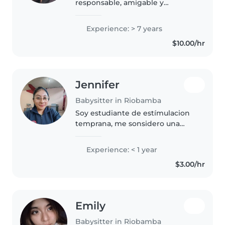
responsable, amigable y
paciente con 7 años de
experiencia en el cuidado de
Experience: > 7 years
niños de todas las edades. Tengo
$10.00/hr
experiencia con niños con
necesidades especiales,..
Jennifer
Babysitter in Riobamba
Soy estudiante de estímulacion
temprana, me sonsidero una
persona responsable, paciente
amigable y optimista con los
Experience: < 1 year
niños y el trabajo. Me gusta llevar
$3.00/hr
una convivencia respetuosa..
Emily
Babysitter in Riobamba