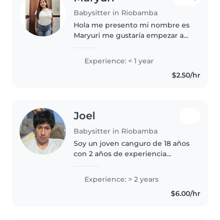
Babysitter in Riobamba
Hola me presento mi nombre es
Maryuri me gustaría empezar a
trabajar y cuidar de sus niños con
toda la responsabilidad se en
Experience: < 1 year
acatar las órdenes como se me
$2.50/hr
pida, y velar por el cuidado..
Joel
Babysitter in Riobamba
Soy un joven canguro de 18 años
con 2 años de experiencia
cuidando niños de diferentes
edades, desde bebés hasta niños
Experience: > 2 years
en edad escolar. Soy una
$6.00/hr
persona responsable, creativa y
tranquila,..