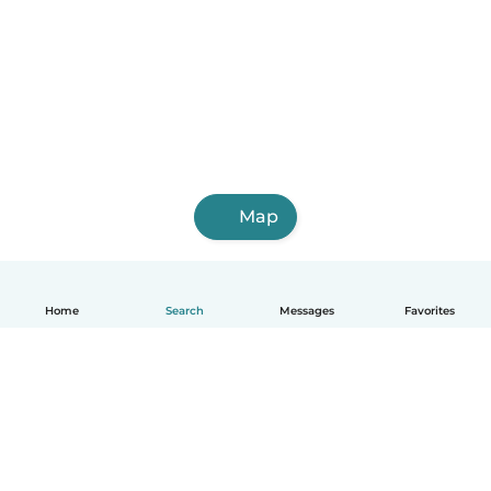
Map
Home
Search
Messages
Favorites
English
How it works
Help
Terms & Privacy
Pricing