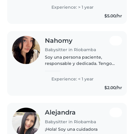
comida
Experience: > 1 year
$5.00/hr
Nahomy
Babysitter in Riobamba
Soy una persona paciente,
responsable y dedicada. Tengo
experiencia cuidando niños de 2
a 7 años en el ámbito familiar y
Experience: < 1 year
disfruto crear un ambiente
$2.00/hr
seguro, tranquilo y divertido
para..
Alejandra
Babysitter in Riobamba
¡Hola! Soy una cuidadora