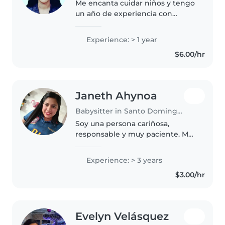
Me encanta cuidar niños y tengo
un año de experiencia con
pequeños en edad preescolar.
Soy responsable, amigable y
Experience: > 1 year
paciente. Me gusta que os niños
$6.00/hr
aprendran de formas divertidas
.Contacta..
Janeth Ahynoa
Babysitter in Santo Domingo de los Colorados
Soy una persona cariñosa,
responsable y muy paciente. Me
encanta compartir tiempo con
los niños, jugar con ellos,
Experience: > 3 years
ayudarlos en sus tareas y
$3.00/hr
cuidarlos con mucho amor. Soy
muy atenta..
Evelyn Velásquez