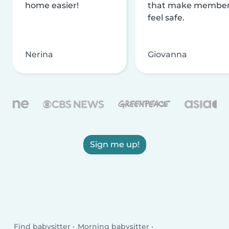
home easier!
that make membe
feel safe.
Nerina
Giovanna
Sign me up!
Find babysitter
Morning babysitter