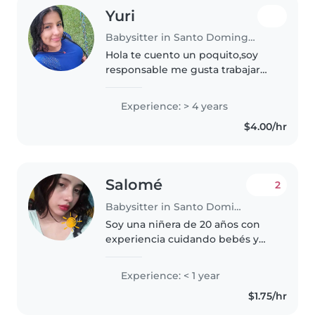
Yuri
Babysitter in Santo Domingo de los Colorados
Hola te cuento un poquito,soy
responsable me gusta trabajar
por mi y por mi hija,se aser los
quehaceres ............................................
Experience: > 4 years
...............................................
$4.00/hr
Salomé
2
Babysitter in Santo Domingo de los Colorados
Soy una niñera de 20 años con
experiencia cuidando bebés y
niños pequeños. Aunque no
tengo certificados de primeros
Experience: < 1 year
auxilios, soy una persona
$1.75/hr
responsable, amigable y
paciente que disfruta..