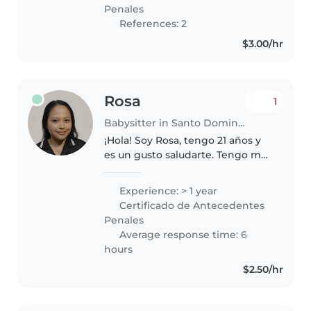
escolares. Soy una persona
Penales
responsable,..
References: 2
$3.00/hr
Rosa
1
Babysitter in Santo Domingo de los Colorados
¡Hola! Soy Rosa, tengo 21 años y
es un gusto saludarte. Tengo más
de un año de experiencia
cuidando niños, una labor que
Experience: > 1 year
realizo con cariño, paciencia,
Certificado de Antecedentes
respeto y creatividad. Me
Penales
adapto..
Average response time: 6
hours
$2.50/hr