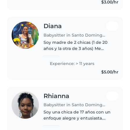
$3.00/hr
encanta cocinar
Diana
Babysitter in Santo Domingo de los Colorados
Soy madre de 2 chicas (1 de 20
años y la otra de 3 años) Me
gustan las mascotas Me gusta
salir al parque
Experience: > 11 years
$5.00/hr
Rhianna
Babysitter in Santo Domingo de los Colorados
Soy una chica de 17 años con un
enfoque alegre y entusiasta.
Aunque no tengo experiencia