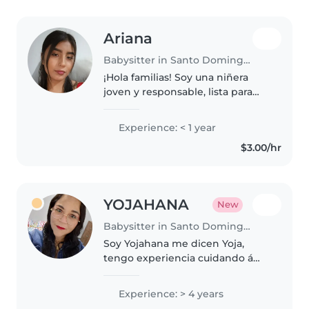
Ariana
Babysitter in Santo Domingo de los Colorados
¡Hola familias! Soy una niñera
joven y responsable, lista para
cuidar de sus pequeños. Aunque
soy nueva en esto, tengo mucha
Experience: < 1 year
energía y creatividad para
$3.00/hr
entretener a los niños. Me
encanta..
YOJAHANA
New
Babysitter in Santo Domingo de los Colorados
Soy Yojahana me dicen Yoja,
tengo experiencia cuidando á
niños de 2,4,11, tengo mucha
paciencia, me gusta compartir
Experience: > 4 years
con ellos, jugar y sobre todo me