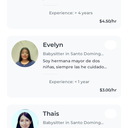
experiencia trabajando con
preescolares. Me encanta leer,
Experience: > 4 years
dibujar y crear juegos educativos
$4.50/hr
para los más pequeños. Ofrezco
confianza..
Evelyn
Babysitter in Santo Domingo de los Colorados
Soy hermana mayor de dos
niñas, siempre las he cuidado
con mucho amor y esmero, me
estoy tomando un año sabático
Experience: < 1 year
para el próximo empezar la
$3.00/hr
universidad, tengo una
maravillosa relación..
Thais
Babysitter in Santo Domingo de los Colorados