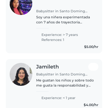
Babysitter in Santo Domingo de los Colorados
Soy una niñera experimentada
con 7 años de trayectoria
trabajando principalmente con
niños pequeños. Me considero
Experience: > 7 years
una persona responsable,
References: 1
paciente y divertida. Disfruto
$5.00/hr
mucho de leer..
Jamileth
Babysitter in Santo Domingo de los Colorados
Me gustan los niños y sobre todo
me gusta la responsabilidad y
empatía que e desarrollado con
mis actividadesamar lo que
Experience: < 1 year
haces es la clave
$4.00/hr