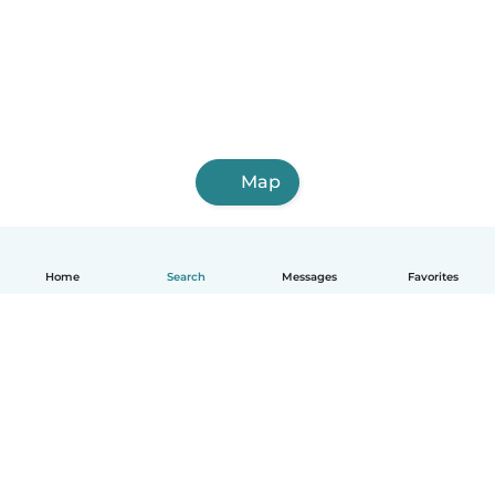
Map
Home
Search
Messages
Favorites
English
How it works
Help
Terms & Privacy
Pricing