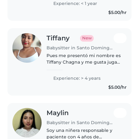
formal en el cuidado de niños,
Experience: < 1 year
de pequeña ayudaba a mi mamá
$5.00/hr
con mis hermanitos. Puedo leer..
Tiffany
New
Babysitter in Santo Domingo de los Colorados
Pues me presentó mi nombre es
Tiffany Chagna y me gusta jugar
con los niños tenerlos como si
fueran mios mismos ppr que
Experience: > 4 years
tengo una nena de 4 años a
$5.00/hr
veces si eh perdido la paciencia..
Maylin
Babysitter in Santo Domingo de los Colorados
Soy una niñera responsable y
paciente con 4 años de