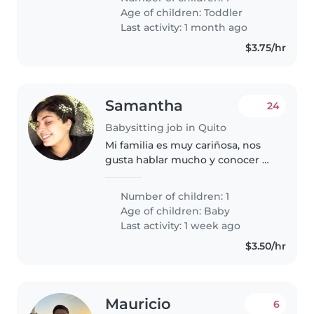
energía y curiosidad.
Age of children:
Toddler
Necesitamos a alguien cómodo/a
Last activity: 1 month ago
con labores del hogar..
$3.75/hr
Samantha
24
Babysitting job in Quito
Mi familia es muy cariñosa, nos
gusta hablar mucho y conocer a
las personas, nos gusta el orden
y que sean pacientes con la
Number of children: 1
bebé
Age of children:
Baby
Last activity: 1 week ago
$3.50/hr
Mauricio
6