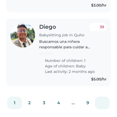
$3.00/hr
Diego
39
Babysitting job in Quito
Buscamos una niñera
responsable para cuidar a
nuestro bebé, que es juguetón,
amigable y curioso. Nos
Number of children: 1
encantaría que la niñera esté
Age of children:
Baby
cómoda con tareas del hogar.
Last activity: 2 months ago
¡Esperamos con ansias..
$5.00/hr
1
2
3
4
...
9