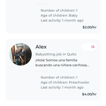
cuidar a nuestro bebé, que es
curioso/a, energético/a e
Number of children: 1
independiente. Necesitamos a
Age of children:
Baby
alguien cómodo/a con labores
Last activity: 1 month ago
del hogar...
$2.00/hr
Alex
13
Babysitting job in Quito
¡Hola! Somos una familia
buscando una niñera cariñosa
para nuestro niño en edad
preescolar, lleno de energía y
Number of children: 1
curiosidad. Necesitamos a
Age of children:
Preschooler
alguien cómodo con mascotas y
Last activity: 1 month ago
que disfrute..
$4.00/hr