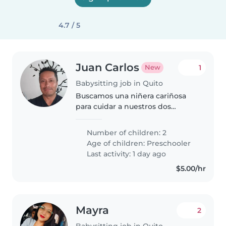
4.7 / 5
Juan Carlos
1
New
Babysitting job in Quito
Buscamos una niñera cariñosa
para cuidar a nuestros dos
pequeños de preescolar, llenos
de energía y con mucha
Number of children: 2
curiosidad. Idealmente, que
Age of children:
Preschooler
disfrute de actividades al aire
Last activity: 1 day ago
libre y deportes...
$5.00/hr
Mayra
2
Babysitting job in Quito