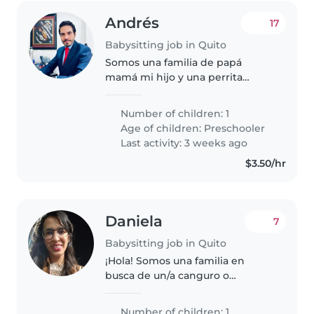
Andrés
17
Babysitting job in Quito
Somos una familia de papá
mamá mi hijo y una perrita
pequeña que no molesta. Es muy
tranquila. Queremos alguien con
Number of children: 1
quien nos sentamos seguros de
Age of children:
Preschooler
confiar nuestro tesoro más
Last activity: 3 weeks ago
sagrado
$3.50/hr
Daniela
7
Babysitting job in Quito
¡Hola! Somos una familia en
busca de un/a canguro o
cuidador/a para nuestro/a
pequeño/a de 3 años, lleno/a de
Number of children: 1