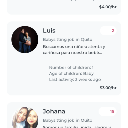
*indispensable..
$4.00/hr
Luis
2
Babysitting job in Quito
Buscamos una niñera atenta y
cariñosa para nuestro bebé
energético y curioso.
Necesitamos alguien que pueda
Number of children: 1
cuidarlo en casa. ¡Contáctanos
Age of children:
Baby
para conocernos!
Last activity: 3 weeks ago
$3.00/hr
Johana
15
Babysitting job in Quito
Somos un familia unida , alegre y