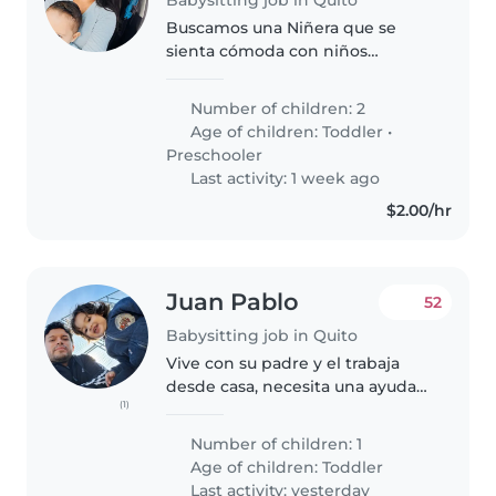
Buscamos una Niñera que se
sienta cómoda con niños
pequeños y realice tareas del
hogar. Nuestra familia es cálida y
Number of children: 2
buscamos alguien responsable
Age of children:
Toddler
•
que cuide de nuestros dos
Preschooler
pequeños,..
Last activity: 1 week ago
$2.00/hr
Juan Pablo
52
Babysitting job in Quito
Vive con su padre y el trabaja
desde casa, necesita una ayuda
(1)
para el cuidado y alimentación
del niño. Busco una persona con
Number of children: 1
experiencia comprobable en
Age of children:
Toddler
alimentación infantil
Last activity: yesterday