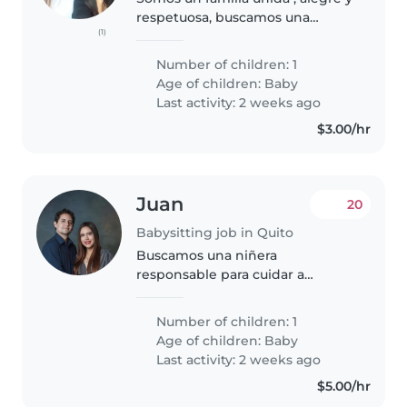
respetuosa, buscamos una
(1)
canguro responsable y cariñosa
para cuidar a nuestro bebé .
Number of children: 1
Necesitamos alguien que se
Age of children:
Baby
sienta cómodo con mascotas,
Last activity: 2 weeks ago
cocina..
$3.00/hr
Juan
20
Babysitting job in Quito
Buscamos una niñera
responsable para cuidar a
nuestro pequeño/a de energía
desbordante. Necesitamos
Number of children: 1
alguien cómodo con tareas del
Age of children:
Baby
hogar básicas. Ideal que disfrute
Last activity: 2 weeks ago
interactuar con..
$5.00/hr