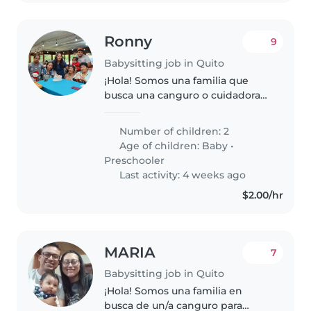
Ronny
9
Babysitting job in Quito
¡Hola! Somos una familia que
busca una canguro o cuidadora
para nuestros dos pequeños, un
bebé y un niña en edad
Number of children: 2
preescolar. Nuestros hijos son
Age of children:
Baby
•
muy habladores, juguetones y
Preschooler
creativos...
Last activity: 4 weeks ago
$2.00/hr
MARIA
7
Babysitting job in Quito
¡Hola! Somos una familia en
busca de un/a canguro para