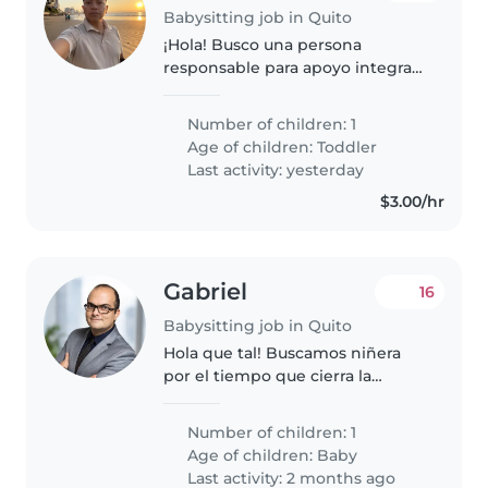
Babysitting job in Quito
¡Hola! Busco una persona
responsable para apoyo integral
en casa: cuidado de mi hija y
tareas del hogar. Horario flexible
Number of children: 1
a coordinar según
Age of children:
Toddler
requerimiento, de ser posible
Last activity: yesterday
medio tiempo,..
$3.00/hr
Gabriel
16
Babysitting job in Quito
Hola que tal! Buscamos niñera
por el tiempo que cierra la
guardería en verano. Mi bebé
tiene 2 años.
Number of children: 1
Age of children:
Baby
Last activity: 2 months ago