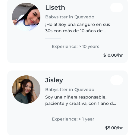
Liseth
Babysitter in Quevedo
¡Hola! Soy una canguro en sus
30s con más de 10 años de
experiencia cuidando bebés,
niños pequeños y niños en edad
Experience: > 10 years
preescolar. Me encanta leerles
$10.00/hr
cuentos y cocinar. Tengo
experiencia..
Jisley
Babysitter in Quevedo
Soy una niñera responsable,
paciente y creativa, con 1 año de
experiencia cuidando niños en
edad preescolar y escolar. Me
Experience: > 1 year
encanta pintar, leer cuentos,
$5.00/hr
hacer manualidades, hacer
deporte..