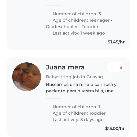
cosas solos y el más pequeño
está aprendiendo aún
Number of children: 3
Age of children:
Teenager
•
Gradeschooler
•
Toddler
Last activity: 1 week ago
$1.45/hr
Juana mera
3
Babysitting job in Guayaquil
Buscamos una niñera cariñosa y
paciente para nuestra hija, una
pequeña enérgica y creativa.
Prefieren a alguien que pueda
Number of children: 1
ayudar con la cocina y conozca
Age of children:
Toddler
nuestra rutina familiar.
Last activity: 3 days ago
¡Contáctennos..
$15.00/hr