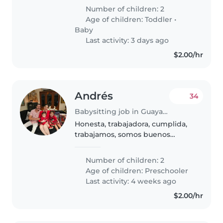
a curious toddler and a newborn.
Number of children: 2
Help with light chores
Age of children:
Toddler
•
welcomed. Come meet our kids
Baby
and..
Last activity: 3 days ago
$2.00/hr
Andrés
34
Babysitting job in Guayaquil
Honesta, trabajadora, cumplida,
trabajamos, somos buenos
empleadores
Number of children: 2
Age of children:
Preschooler
Last activity: 4 weeks ago
$2.00/hr