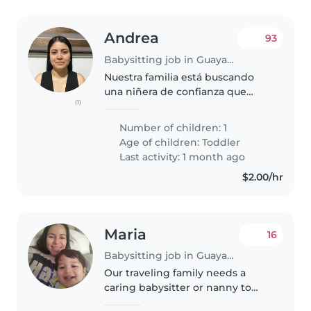
Andrea
93
Babysitting job in Guayaquil
Nuestra familia está buscando
una niñera de confianza que
(1)
pueda cuidar de nuestro
energético y cariñoso niño de 1
Number of children: 1
año. Necesitamos a alguien que
Age of children:
Toddler
esté cómoda/o con las mascotas,
Last activity: 1 month ago
la..
$2.00/hr
Maria
16
Babysitting job in Guayaquil
Our traveling family needs a
caring babysitter or nanny to
join us! We have two little ones!