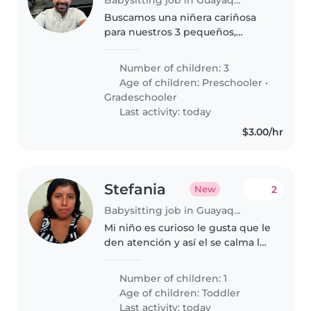
Buscamos una niñera cariñosa
para nuestros 3 pequeños,
energéticos y curiosos. Deberá
cocinar, ayudar con tareas
Number of children: 3
escolares y realizar labores del
Age of children:
Preschooler
•
hogar. Contactenos para
Gradeschooler
conversar
Last activity: today
$3.00/hr
Stefania
2
New
Babysitting job in Guayaquil
Mi niño es curioso le gusta que le
den atención y así el se calma le
gusta que jueguen con el no le
gusta quedarse solo siempre con
Number of children: 1
la compañía que usted le puede
Age of children:
Toddler
brindar
Last activity: today