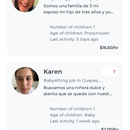
Somos una familia de 3 mi
esposo mi hijo de tres años y yo,
necesito alguien q sea cariñosa
con mi hijo y que tenga
Number of children: 1
paciencia con el
Age of children:
Preschooler
Last activity: 5 days ago
$16.50/hr
Karen
7
Babysitting job in Guayaquil
Buscamos una niñera dulce y
atenta que se quede con nuestro
pequeño de pocos meses. Le
encantarán su carácter tranquilo
Number of children: 1
y su energía, aunque un poco
Age of children:
Baby
revoltoso. Requiere que le
Last activity: 1 week ago
cocines..
$2.00/hr