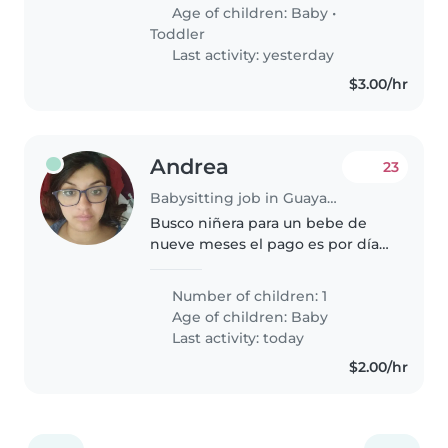
Age of children:
Baby
•
Toddler
Last activity: yesterday
$3.00/hr
Andrea
23
Babysitting job in Guayaquil
Busco niñera para un bebe de
nueve meses el pago es por día
de trabajo con horario rotativo
entre lunes a viernes, escríbame
Number of children: 1
al cero nueve ocho ocho dos tres
Age of children:
Baby
ocho seis tres dos
Last activity: today
$2.00/hr