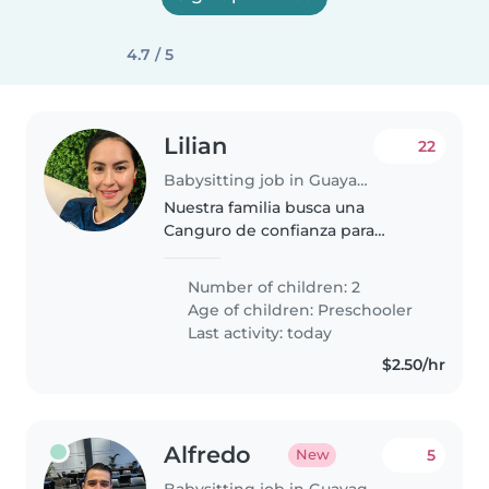
4.7 / 5
Lilian
22
Babysitting job in Guayaquil
Nuestra familia busca una
Canguro de confianza para
nuestros dos peques en edad
preescolar. Que compartan su
Number of children: 2
energía y creatividad y les ayude
Age of children:
Preschooler
con tareas sencillas. Ideal si
Last activity: today
también..
$2.50/hr
Alfredo
5
New
Babysitting job in Guayaquil