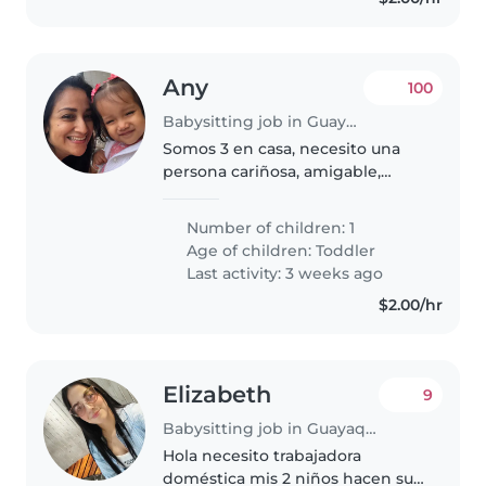
Any
100
Babysitting job in Guayaquil
Somos 3 en casa, necesito una
persona cariñosa, amigable,
instruida, que sepa sobre crianza
respetuosa, alimentación
Number of children: 1
saludable. Debe tener buena
Age of children:
Toddler
crianza, para poder ser cuidadora
Last activity: 3 weeks ago
de..
$2.00/hr
Elizabeth
9
Babysitting job in Guayaquil
Hola necesito trabajadora
doméstica mis 2 niños hacen sus