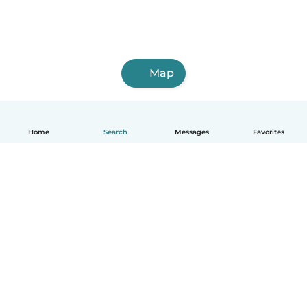
Map
Home
Search
Messages
Favorites
English
How it works
Help
Terms & Privacy
Pricing
Company details
Babysits for Work
Community standards