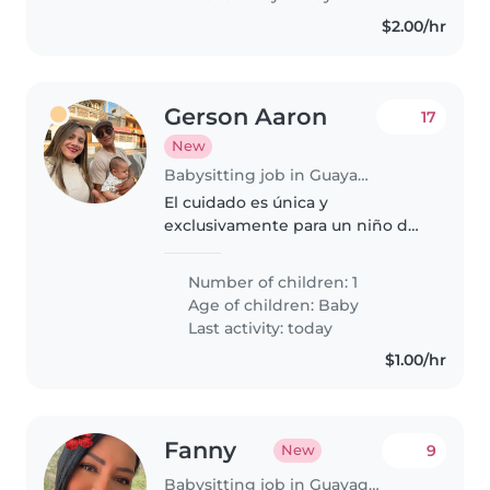
$2.00/hr
Gerson Aaron
17
New
Babysitting job in Guayaquil
El cuidado es única y
exclusivamente para un niño de
6 meses diarios el horario es de
9:30am hasta las 3:30 pm te
Number of children: 1
incluye almuerzo no tienes que
Age of children:
Baby
realizarlo tendrás ayuda de otra
Last activity: today
persona..
$1.00/hr
Fanny
9
New
Babysitting job in Guayaquil