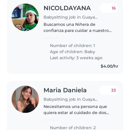
NICOLDAYANA
16
Babysitting job in Guayaquil
Buscamos una Niñera de
confianza para cuidar a nuestro
bebé cariñoso e inteligente.
Debe ser paciente, amorosa y
Number of children: 1
cómoda ayudando con la tarea.
Age of children:
Baby
Contactanos para coordinar.
Last activity: 3 weeks ago
$4.00/hr
Maria Daniela
33
Babysitting job in Guayaquil
Necesitamos una persona que
quiera estar al cuidado de dos
niños, todo lo que respecta su
cuidado y a su entorno.
Number of children: 2