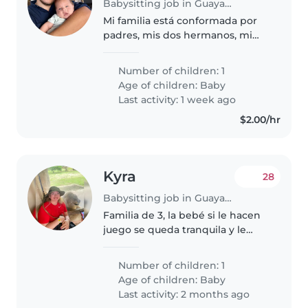
Babysitting job in Guayaquil
Mi familia está conformada por
padres, mis dos hermanos, mi
esposa y yo. En la casa tenemos 3
gatos y 1 perro. Buscamos que la
Number of children: 1
persona que desee el trabajo
Age of children:
Baby
realice activadas básicas..
Last activity: 1 week ago
$2.00/hr
Kyra
28
Babysitting job in Guayaquil
Familia de 3, la bebé si le hacen
juego se queda tranquila y le
gusta más que la tengan cogida.
Necesitamos una niñera que esté
Number of children: 1
disponible por las noches para
Age of children:
Baby
las reuniones que tenemos,..
Last activity: 2 months ago