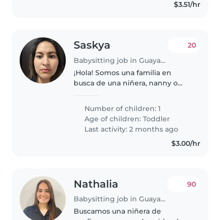
$3.51/hr
Saskya
20
Babysitting job in Guayaquil
¡Hola! Somos una familia en
busca de una niñera, nanny o
cuidador(a) para nuestro
pequeña de 2 años. Él es curioso,
Number of children: 1
amigable y muy divertido.
Age of children:
Toddler
Necesitamos a alguien cómodo/a
Last activity: 2 months ago
con cocinar,..
$3.00/hr
Nathalia
90
Babysitting job in Guayaquil
Buscamos una niñera de