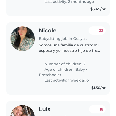
Last activity: 2 months ago
$3.45/hr
Nicole
33
Babysitting job in Guayaquil
Somos una familia de cuatro: mi
esposo y yo, nuestro hijo de tres
años y medio y nuestra bebé de
cuatro meses. Somos un hogar
Number of children: 2
tranquilo, organizado y
Age of children:
Baby
•
respetuoso. Buscamos a alguien..
Preschooler
Last activity: 1 week ago
$1.50/hr
Luis
18