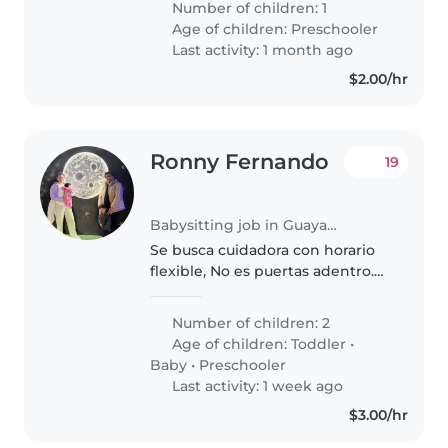
Number of children: 1
lunes a viernes. Sábados de
Age of children:
Preschooler
09h00 a 13h00.
Last activity: 1 month ago
$2.00/hr
Ronny Fernando
19
Babysitting job in Guayaquil
Se busca cuidadora con horario
flexible, No es puertas adentro.
No es horario de oficina. El
horario puede variar. Preferencia
Number of children: 2
que viva en el sur. No se paga
Age of children:
Toddler
•
movilización.
Baby
•
Preschooler
Last activity: 1 week ago
$3.00/hr