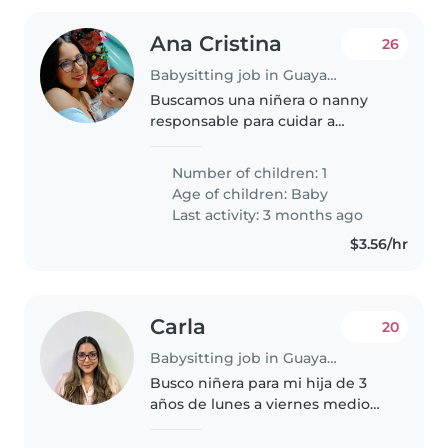
Ana Cristina
26
Babysitting job in Guayaquil
Buscamos una niñera o nanny
responsable para cuidar a
nuestro bebé, amigable,
juguetón/a e inteligente.
Number of children: 1
Preferimos a alguien que se
Age of children:
Baby
sienta cómodo/a cocinando y
Last activity: 3 months ago
ayudando con tareas..
$3.56/hr
Carla
20
Babysitting job in Guayaquil
Busco niñera para mi hija de 3
años de lunes a viernes medio
tiempo y sábados por la mañana.
Horario sería de 12h30 a 18h30