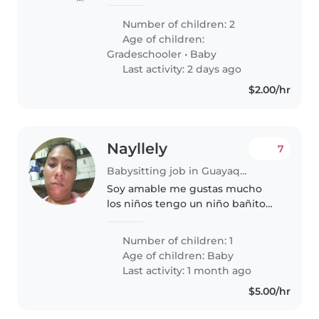
bebé de 3 meses y un niño
completamente independiente
Number of children: 2
de 11 años. Que nos ayude con el
Age of children:
almuerzo y el mantenimiento de
Gradeschooler
•
Baby
la casa...
Last activity: 2 days ago
$2.00/hr
Nayllely
7
Babysitting job in Guayaquil
Soy amable me gustas mucho
los niños tengo un niño bañito
me gusta trabajar y me gusta
que me comprenda y yo
Number of children: 1
comprende a los que va a ser mi
Age of children:
Baby
jefe y soy muy buena trabajadora
Last activity: 1 month ago
y soy..
$5.00/hr