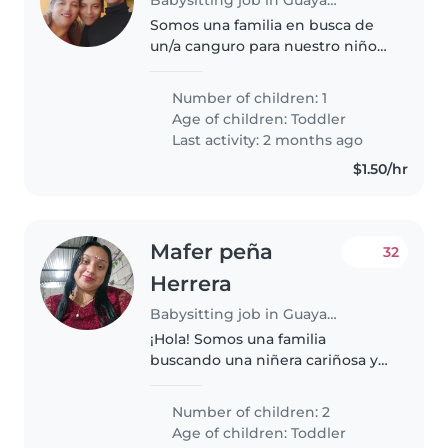
Somos una familia en busca de
un/a canguro para nuestro niño
de 3 años, lleno de energía y
curiosidad. Nos encantaría
Number of children: 1
alguien que disfrute cocinando y
Age of children:
Toddler
pueda mantener a nuestro
Last activity: 2 months ago
pequeño..
$1.50/hr
Mafer peña
32
Herrera
Babysitting job in Guayaquil
¡Hola! Somos una familia
buscando una niñera cariñosa y
responsable para nuestros dos
niños, ambos en edad de
Number of children: 2
preescolar. Nuestros
Age of children:
Toddler