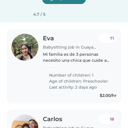
4.7 / 5
Eva
71
Babysitting job in Guayaquil
Mi familia es de 3 personas
necesito una chica que cuide a
mi niña de 2 años 6 meses y
ayude con las tareas del hogar
Number of children: 1
puertas adentro. Con
Age of children:
Preschooler
experiencia mínima de 1 año.
Last activity: 2 days ago
Que le guste..
$2.00/hr
Carlos
18
Babysitting job in Guayaquil