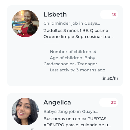
Lisbeth
13
Childminder job in Guayaquil
2 adultos 3 niños 1 BB Q cosine
Ordene limpie Sepa cosinar todo
tipo de comida Principalmente
para BB y q realice menú ,en CA
Number of children: 4
hay de todo para prepara
Age of children:
Baby
•
infinidades de alimentos .mi..
Gradeschooler
•
Teenager
Last activity: 3 months ago
$1.50/hr
Angelica
32
Babysitting job in Guayaquil
Buscamos una chica PUERTAS
ADENTRO para el cuidado de un
(2)