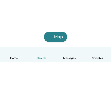
Map
Home
Search
Messages
Favorites
English
How it works
Help
Terms & Privacy
Pricing
Company details
Babysits for Work