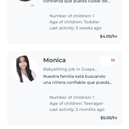
confianza que pueda cuidar de
(3)
nuestro pequeño de 1 año y 8
meses . Nuestro hijo es tranquilo,
Number of children: 1
juguetón y cariñoso.
Age of children:
Toddler
Necesitamos que la niñera se
Last activity: 3 weeks ago
sienta cómoda..
$4.00/hr
Monica
19
Babysitting job in Guayaquil
Nuestra familia está buscando
una niñera confiable que pueda
cuidar a nuestros 2 niños, uno de
1 año y otro de 3 años.
Number of children: 1
Necesitamos una niñera que se
Age of children:
Teenager
sienta cómoda con las mascotas..
Last activity: 2 months ago
$5.00/hr