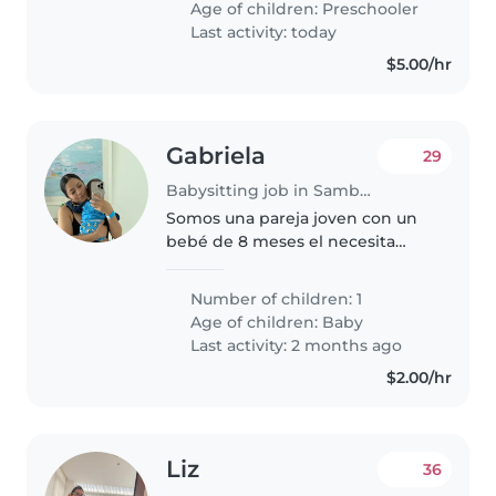
Age of children:
Preschooler
a cualquier requerimiento que..
Last activity: today
$5.00/hr
Gabriela
29
Babysitting job in Samborondón
Somos una pareja joven con un
bebé de 8 meses el necesita
varios medicamentos al día ya
que tiene una enfermedad de su
Number of children: 1
corazón y pulmones.
Age of children:
Baby
Necesitamos alguien confiable,
Last activity: 2 months ago
responsable..
$2.00/hr
Liz
36