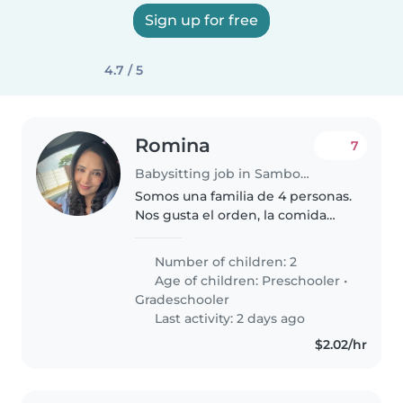
Sign up for free
4.7 / 5
Romina
7
Babysitting job in Samborondón
Somos una familia de 4 personas.
Nos gusta el orden, la comida
sana. Mamá está siempre en
casa. Buscamos una persona
Number of children: 2
puntual, responsable,
Age of children:
Preschooler
•
comprometida, con referencias
Gradeschooler
que nos ayude..
Last activity: 2 days ago
$2.02/hr