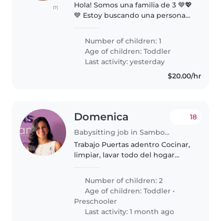
Hola! Somos una familia de 3 💙💖
(7)
💙 Estoy buscando una persona
responsable, honesta, paciente
con los bebés , para cuidado de
Number of children: 1
un niño de 1 año. Dos fines de
Age of children:
Toddler
semana al mes (Viernes,..
Last activity: yesterday
$20.00/hr
Domenica
18
Babysitting job in Samborondón
Trabajo Puertas adentro Cocinar,
limpiar, lavar todo del hogar
ENTRA: martes 8:30 de la mañana
SALE: domingo 7:00 de la
Number of children: 2
mañana Atender: 2 adultos y dos
Age of children:
Toddler
•
niños. PAGO: 500 sin afiliación..
Preschooler
Last activity: 1 month ago