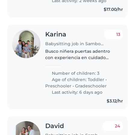
Last activity: 2 weeks ago
soluciones.
$17.00/hr
Karina
13
Babysitting job in Samborondón
Busco niñera puertas adentro
con experiencia en cuidado
infantil para atender a 2 niños los
fines de semana (viernes a lunes
Number of children: 3
9 am Se necesita una persona: *
Age of children:
Toddler
•
Dinámica y con mucha..
Preschooler
•
Gradeschooler
Last activity: 6 days ago
$3.12/hr
David
24