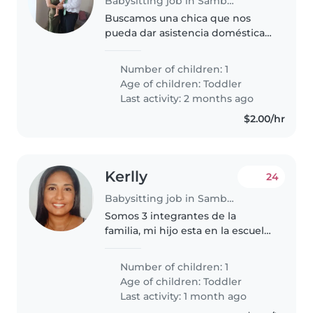
Babysitting job in Samborondón
Buscamos una chica que nos
pueda dar asistencia doméstica y
cuidado de un bebé de 1 año y 2
meses. Necesitaríamos que sea
Number of children: 1
una persona amigable, alegre
Age of children:
Toddler
que le guste jugar con niño
Last activity: 2 months ago
pequeño..
$2.00/hr
Kerlly
24
Babysitting job in Samborondón
Somos 3 integrantes de la
familia, mi hijo esta en la escuela.
Está los buscando alguien que
nos ayude con las tareas en casa,
Number of children: 1
y coninar y ya en la tarde llega
Age of children:
Toddler
mi hijo de la escuela..
Last activity: 1 month ago