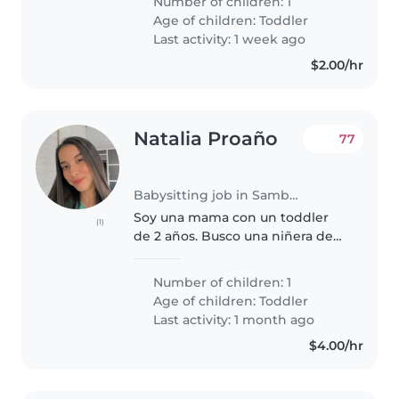
Number of children: 1
fomentar la estimulación.
Age of children:
Toddler
Last activity: 1 week ago
$2.00/hr
Natalia Proaño
77
Babysitting job in Samborondón
Soy una mama con un toddler
(1)
de 2 años. Busco una niñera de
confianza que pueda cuidar de
mi pequeño mientras estoy en el
Number of children: 1
trabajo. Me es importante que la
Age of children:
Toddler
niñera tenga experiencia con..
Last activity: 1 month ago
$4.00/hr