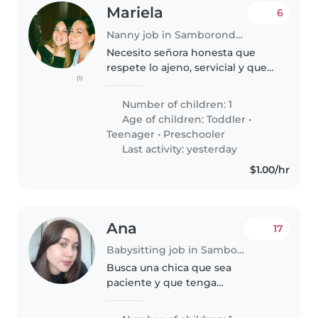
Mariela
6
Nanny job in Samborondón
Necesito señora honesta que
respete lo ajeno, servicial y que
(1)
sepa hacer los quehaceres del
hogar y cocinar . con paciencia
Number of children: 1
para el cuidado de una niña. Que
Age of children:
Toddler
•
está en el kinder . Brindo..
Teenager
•
Preschooler
Last activity: yesterday
$1.00/hr
Ana
17
Babysitting job in Samborondón
Busca una chica que sea
paciente y que tenga
experiencia en el cuidado de
niño, que le guste jugar y