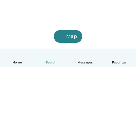
Map
Home
Search
Messages
Favorites
English
How it works
Help
Terms & Privacy
Pricing
Company details
Babysits for Work