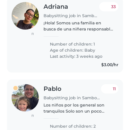
Adriana
33
Babysitting job in Samborondón
¡Hola! Somos una familia en
busca de una niñera responsable
(1)
y cariñosa para nuestro bebé
curioso y juguetón. Valoramos a
Number of children: 1
alguien que disfrute cocinando y
Age of children:
Baby
pueda crear un ambiente cálido..
Last activity: 3 weeks ago
$3.00/hr
Pablo
11
Babysitting job in Samborondón
Los niños por los general son
tranquilos Solo son un poco
(1)
inflexibles a la hora de probar
cosas nuevas De nuestra parte
Number of children: 2
como padres estaremos atentos