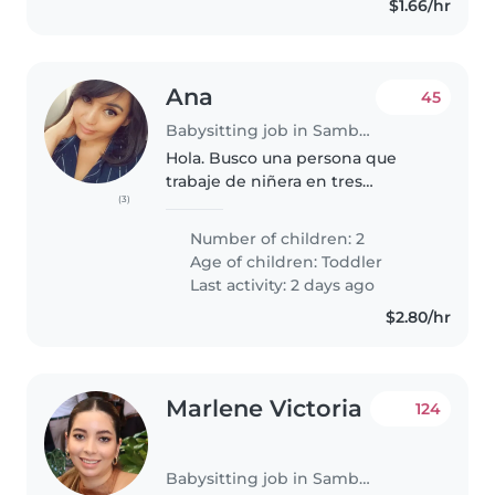
$1.66/hr
Ana
45
Babysitting job in Samborondón
Hola. Busco una persona que
trabaje de niñera en tres
(3)
modalidades 1.- puertas adentro,
( sueldo basico, incluyelas tareas
Number of children: 2
del hogar) 2.- de lunes a viernes:
Age of children:
Toddler
horario de 14h a 21h00...
Last activity: 2 days ago
$2.80/hr
Marlene Victoria
124
Babysitting job in Samborondón