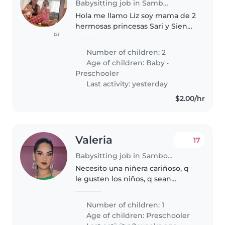
Babysitting job in Samborondón
Hola me llamo Liz soy mama de 2
hermosas princesas Sari y Sienni,
(2)
amo que mis hijas siempre esten
alimentadas bien vestidas. La
Number of children: 2
rutina y paciencia y el respeto
Age of children:
Baby
•
hacia un ser pequeño..
Preschooler
Last activity: yesterday
$2.00/hr
Valeria
17
Babysitting job in Samborondón
Necesito una niñera cariñoso, q
le gusten los niños, q sean
juguetonas, que tengan
paciencia cuando mi hijo se
Number of children: 1
demore en comer, que sean
Age of children:
Preschooler
proactivas , q busquen