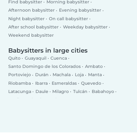
Find babysitter
Morning babysitter
Afternoon babysitter
Evening babysitter
Night babysitter
On call babysitter
After school babysitter
Weekday babysitter
Weekend babysitter
Babysitters in large cities
Quito
Guayaquil
Cuenca
Santo Domingo de los Colorados
Ambato
Portoviejo
Durán
Machala
Loja
Manta
Riobamba
Ibarra
Esmeraldas
Quevedo
Latacunga
Daule
Milagro
Tulcán
Babahoyo
La Libertad
El Empalme
Puerto Francisco de Orellana
Pasaje
Chone
Salinas
Santa Elena
Rosa Zarate
Santa Rosa
Balzar
Ventanas
Bahía de Caráquez
La Troncal
Jipijapa
Azogues
Naranjito
Vinces
Otavalo