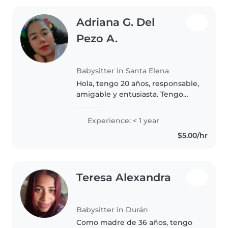
Adriana G. Del
Pezo A.
Babysitter in Santa Elena
Hola, tengo 20 años, responsable,
amigable y entusiasta. Tengo
experiencia cuidando a niños de
preescolares y de primaria. Me
Experience: < 1 year
encantan las actividades como
$5.00/hr
leer cuentos, hacer música..
Teresa Alexandra
Babysitter in Durán
Como madre de 36 años, tengo