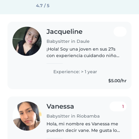
4.7 / 5
Jacqueline
Babysitter in Daule
¡Hola! Soy una joven en sus 27s
con experiencia cuidando niños
en edad de bebé y preescolar.
Me encanta jugar y hacer
Experience: > 1 year
actividades divertidas con los
$5.00/hr
niños. Además, Como madre,
tengo..
Vanessa
1
Babysitter in Riobamba
Hola, mi nombre es Vanessa me
pueden decir vane. Me gusta los
niños porque he pasado con mis