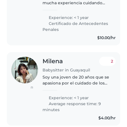
mucha experiencia cuidando
niños de todas las edades, desde
bebés hasta escolares. Soy una
Experience: < 1 year
persona responsable, amigable y
Certificado de Antecedentes
paciente, lo que me permite..
Penales
$10.00/hr
Milena
2
Babysitter in Guayaquil
Soy una joven de 20 años que se
apasiona por el cuidado de los
(1)
niños. Aunque no tengo
experiencia laboral, he trabajado
Experience: < 1 year
con niños pequeños y
Average response time: 9
adolescentes a través de mi
minutes
educación en..
$4.00/hr