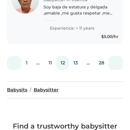
Soy baja de estatura y delgada
,amable ,me gusta respetar ,me
gustan los niños ,tengo 53 años
,creo en Dios cuando era más
Experience: > 11 years
joven cuide niños luego cuide a
$5.00/hr
mis dos hijas y ya tienen..
1
...
11
12
13
...
28
Babysits
Babysitter
Find a trustworthy babysitter