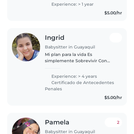
bebés, niños pequeños y
Experience: > 1 year
preescolares. Me encanta
$5.00/hr
dibujar, leer cuentos, hacer
manualidades y..
Ingrid
Babysitter in Guayaquil
Mi plan para la vida Es
simplemente Sobrevivir Con
Estilo .
Experience: > 4 years
Certificado de Antecedentes
Penales
$5.00/hr
Pamela
2
Babysitter in Guayaquil