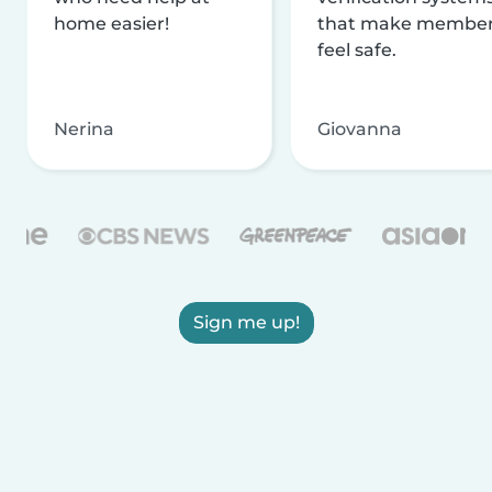
home easier!
that make membe
feel safe.
Nerina
Giovanna
Sign me up!