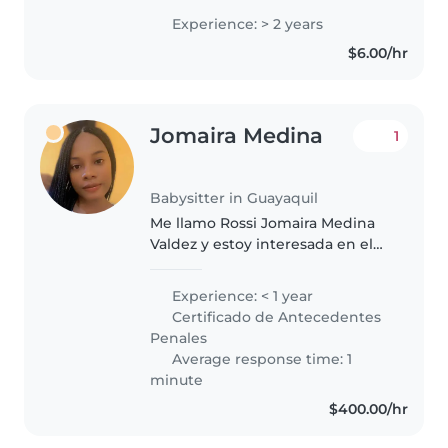
hermanos pequeños, y casi la
Experience: > 2 years
mayoria de mi vida he pasado
$6.00/hr
con bebes y niños. Soy
Estudiante..
Jomaira Medina
1
Babysitter in Guayaquil
Me llamo Rossi Jomaira Medina
Valdez y estoy interesada en el
puesto de niñera. Tengo
experiencia cuidando niños de
Experience: < 1 year
diferentes edades y me
Certificado de Antecedentes
caracterizo por ser responsable,
Penales
paciente..
Average response time: 1
minute
$400.00/hr