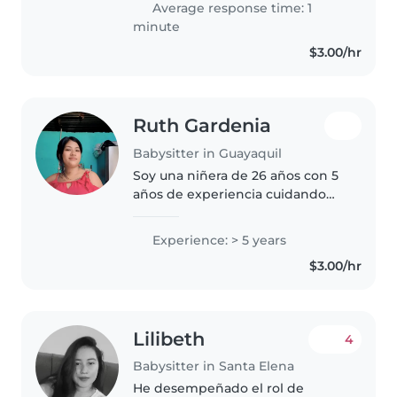
Average response time: 1
minute
$3.00/hr
Ruth Gardenia
Babysitter in Guayaquil
Soy una niñera de 26 años con 5
años de experiencia cuidando
niños, principalmente de edad
preescolar. Soy responsable,
Experience: > 5 years
divertida y muy paciente. Cuento
$3.00/hr
con habilidades como dibujar,..
Lilibeth
4
Babysitter in Santa Elena
He desempeñado el rol de