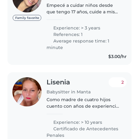
Empecé a cuidar niños desde
que tengo 17 años, cuide a mis
sobrinos, a los hijos de mi
Family favorite
madrina, me encanta cuidar
Experience: > 3 years
bebés porque disfruto trabajar
References: 1
con ellos y me encanta hacer
Average response time: 1
actividades..
minute
$3.00/hr
Lisenia
2
Babysitter in Manta
Como madre de cuatro hijos
cuento con años de experiencia
para tratar y cuidar con niños,
además de que me gustan los
Experience: > 10 years
niños y el convivir con ellos es
Certificado de Antecedentes
gratificante para mi. Agradecería..
Penales