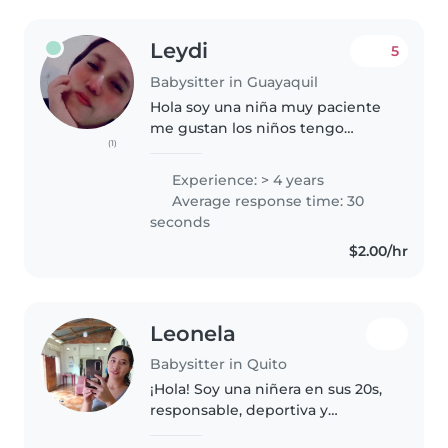
Leydi
5
Babysitter in Guayaquil
Hola soy una niña muy paciente
me gustan los niños tengo
(1)
experiencia en cuidar bebé me
gusta jugar con ellos me gusta
Experience: > 4 years
hacer las cosas de la casa
Average response time: 30
llevarlos al parque tener todo
seconds
en..
$2.00/hr
Leonela
Babysitter in Quito
¡Hola! Soy una niñera en sus 20s,
responsable, deportiva y
divertida, ideal para cuidar