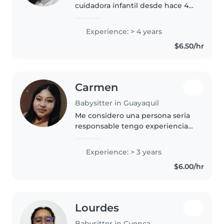
cuidadora infantil desde hace 4
años y he construido una solida
experiencia a favor de la
Experience: > 4 years
formación de los niños. Tuve el
$6.50/hr
placer de trabajar con familias..
Carmen
Babysitter in Guayaquil
Me considero una persona seria
responsable tengo experiencia
en cuidado de niños en limpieza
cocina también tengo
Experience: > 3 years
referencias personales y
$6.00/hr
laborales muchas gracias me
gustaría poder..
Lourdes
Babysitter in Cuenca