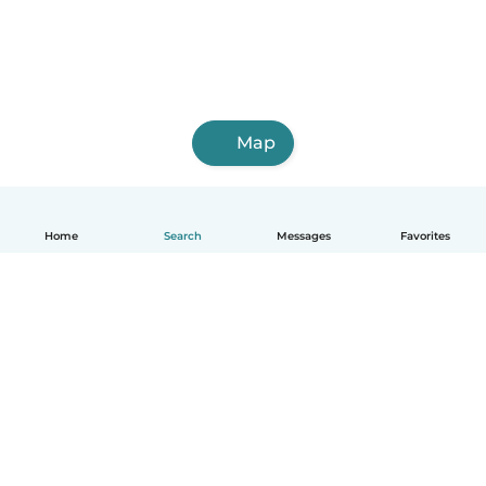
Map
Home
Search
Messages
Favorites
English
How it works
Help
Terms & Privacy
Pricing
Company details
Babysits for Work