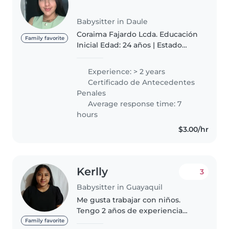
Babysitter in Daule
Coraima Fajardo Lcda. Educación
Family favorite
Inicial Edad: 24 años | Estado
Civil: Soltera/ Creencia: Cristiana
Soy licenciada en Educación
Experience: > 2 years
Inicial, con experiencia en
Certificado de Antecedentes
estimulación temprana y..
Penales
Average response time: 7
hours
$3.00/hr
Kerlly
3
Babysitter in Guayaquil
Me gusta trabajar con niños.
Tengo 2 años de experiencia
cuidando niños, principalmente
Family favorite