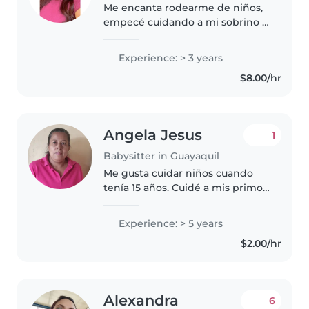
Me encanta rodearme de niños,
empecé cuidando a mi sobrino y
luego inicié estudiando
Educación Inicial donde todas
Experience: > 3 years
mis prácticas pude relacionarme
$8.00/hr
más con pequeños desde
maternal hasta..
Angela Jesus
1
Babysitter in Guayaquil
Me gusta cuidar niños cuando
tenía 15 años. Cuidé a mis primos,
al hermano de un amigo y a los
hijos de mis vecinos.
Experience: > 5 years
Actualmente soy maestra de
$2.00/hr
primaria. En mi tiempo libre me
gustaría..
Alexandra
6