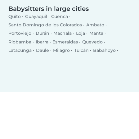
Babysitters in large cities
Quito
Guayaquil
Cuenca
Santo Domingo de los Colorados
Ambato
Portoviejo
Durán
Machala
Loja
Manta
Riobamba
Ibarra
Esmeraldas
Quevedo
Latacunga
Daule
Milagro
Tulcán
Babahoyo
La Libertad
El Empalme
Puerto Francisco de Orellana
Pasaje
Chone
Salinas
Santa Elena
Rosa Zarate
Santa Rosa
Balzar
Ventanas
Bahía de Caráquez
La Troncal
Jipijapa
Azogues
Naranjito
Vinces
Otavalo