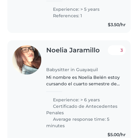
paciencia tengo experiencia en
Experience: > 5 years
cuidar niños soy muy activa .
References: 1
también tengo conocimiento de
$3.50/hr
estimulación..
Noelia Jaramillo
3
Babysitter in Guayaquil
Mi nombre es Noelia Belén estoy
cursando el cuarto semestre de
Pedagogía en Idiomas, me gusta
mucho lo que interactuar con los
Experience: > 6 years
niños, entender lo que necesitan
Certificado de Antecedentes
, cuidarlos jugar con..
Penales
Average response time: 5
minutes
$5.00/hr