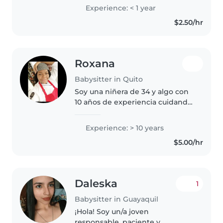
con bebés y niños de 5 años en
Experience: < 1 year
adelante . ¡Tengo muchas ganas
$2.50/hr
de cuidar de sus hijos! Puedes..
Roxana
Babysitter in Quito
Soy una niñera de 34 y algo con
10 años de experiencia cuidando
principalmente a bebés y niños
pequeños. Me encanta trabajar
Experience: > 10 years
con niños y me considero una
$5.00/hr
persona bondadosa,
imaginativa..
Daleska
1
Babysitter in Guayaquil
¡Hola! Soy un/a joven
responsable, paciente y