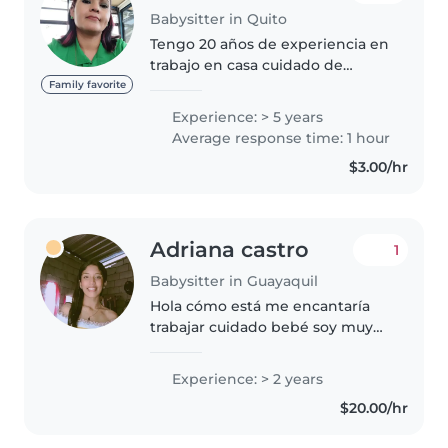
Babysitter in Quito
Tengo 20 años de experiencia en
trabajo en casa cuidado de
adulto mayor,niños de toda
Family favorite
edad, que haceres domésticos,
Experience: > 5 years
cocina además responsable,
Average response time: 1 hour
honrada, siempre llego puntual a
$3.00/hr
la hora..
Adriana castro
1
Babysitter in Guayaquil
Hola cómo está me encantaría
trabajar cuidado bebé soy muy
responsable y me encanta
trabajar
Experience: > 2 years
$20.00/hr