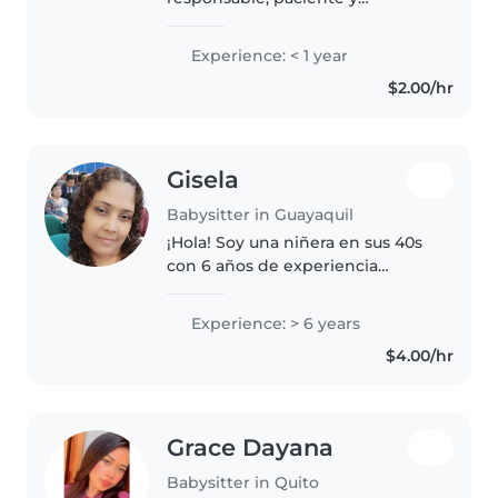
divertido/a, actualmente
cursando la universidad. Tengo
Experience: < 1 year
experiencia cuidando niños
$2.00/hr
pequeños y me encanta dibujar,
leerles cuentos, hacer..
Gisela
Babysitter in Guayaquil
¡Hola! Soy una niñera en sus 40s
con 6 años de experiencia
cuidando niños de todas las
edades. Soy responsable,
Experience: > 6 years
paciente y creativa, y me
$4.00/hr
encanta leer, hacer
manualidades y jugar con..
Grace Dayana
Babysitter in Quito