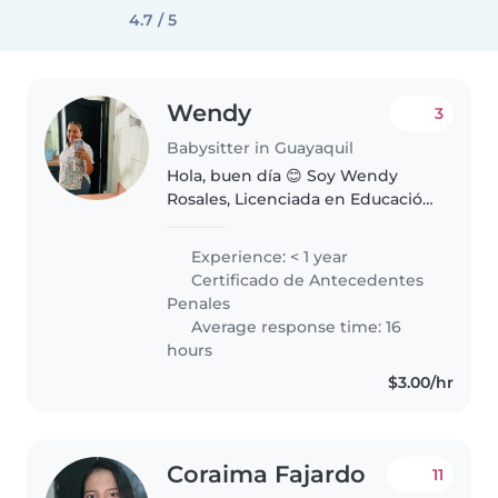
4.7 / 5
Wendy
3
Babysitter in Guayaquil
Hola, buen día 😊 Soy Wendy
Rosales, Licenciada en Educación
Inicial,con experiencia en el
cuidado de niños. Ofrezco un
Experience: < 1 year
ambiente seguro, cariñoso y
Certificado de Antecedentes
actividades educativas acordes
Penales
a..
Average response time: 16
hours
$3.00/hr
Coraima Fajardo
11