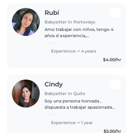
Rubí
Babysitter in Portoviejo
Amo trabajar con niños, tengo 4
años d experiencia,
especialmente con bebés
Empecé cuidando a mi hermano
Experience: > 4 years
recién nacido, cuando yo tenia 13
$4.00/hr
años A los 18 años cuide de un
primo recién..
Cindy
Babysitter in Quito
Soy una persona honrada ,
dispuesta a trabajar apasionada
por el desarrollo infantil y
comprometida con proporcionar
Experience: < 1 year
un entorno seguro .
$5.00/hr