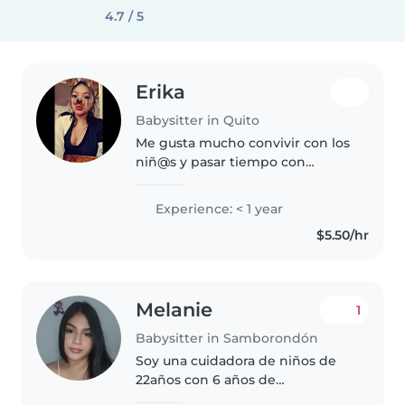
4.7 / 5
Erika
Babysitter in Quito
Me gusta mucho convivir con los
niñ@s y pasar tiempo con
ellos/as y espero llevarme bien
con su ñiño Más me gusta cuidar
Experience: < 1 year
bebés tengo experiencia
$5.50/hr
cuidando niños y pues espero
que..
Melanie
1
Babysitter in Samborondón
Soy una cuidadora de niños de
22años con 6 años de
experiencia trabajando con