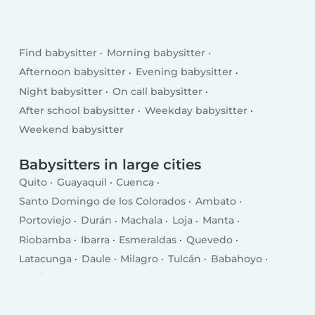
Find babysitter
Morning babysitter
Afternoon babysitter
Evening babysitter
Night babysitter
On call babysitter
After school babysitter
Weekday babysitter
Weekend babysitter
Babysitters in large cities
Quito
Guayaquil
Cuenca
Santo Domingo de los Colorados
Ambato
Portoviejo
Durán
Machala
Loja
Manta
Riobamba
Ibarra
Esmeraldas
Quevedo
Latacunga
Daule
Milagro
Tulcán
Babahoyo
La Libertad
El Empalme
Puerto Francisco de Orellana
Pasaje
Chone