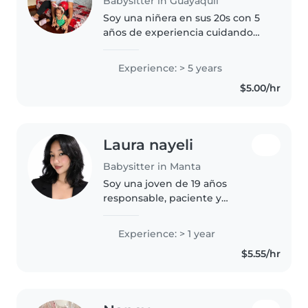
Babysitter in Guayaquil
Soy una niñera en sus 20s con 5
años de experiencia cuidando
niños de todas las edades,
incluyendo bebés, niños
Experience: > 5 years
pequeños, preescolares y
$5.00/hr
adolescentes. Tengo
certificaciones en primeros..
Laura nayeli
Babysitter in Manta
Soy una joven de 19 años
responsable, paciente y
empática. Cuento con 1 año de
experiencia cuidando a bebés,
Experience: > 1 year
niños pequeños y preescolares.
$5.55/hr
Además, tengo certificación en
primeros..