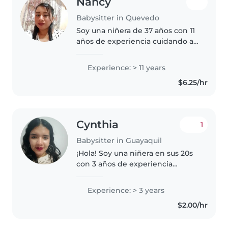
Nancy
Babysitter in Quevedo
Soy una niñera de 37 años con 11
años de experiencia cuidando a
niños de entre 2 y 12 años. Soy
responsable, paciente y
Experience: > 11 years
amigable, y puedo ayudar a los
$6.25/hr
niños con tareas del hogar y..
Cynthia
1
Babysitter in Guayaquil
¡Hola! Soy una niñera en sus 20s
con 3 años de experiencia
cuidando a niños de todas las
edades. Me encanta ser creativa
Experience: > 3 years
y responsable, y tengo
$2.00/hr
habilidades en dibujar, leer
cuentos,..