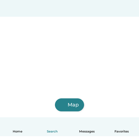
Salinas
Santa Elena
Rosa Zarate
Santa Rosa
Balzar
Ventanas
Bahía de Caráquez
La Troncal
Jipijapa
Azogues
Naranjito
Vinces
Otavalo
Map
Home
Search
Messages
Favorites