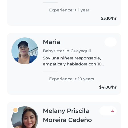
Me encanta dibujar, leer cuentos,
hacer manualidades, hacer
Experience: > 1 year
postres o pequeños snacks
$5.10/hr
saludables también puedo
ayudar..
Maria
Babysitter in Guayaquil
Soy una niñera responsable,
empática y habladora con 10
años de experiencia cuidando a
bebés, niños pequeños,
Experience: > 10 years
preescolares y escolares. Puedo
$4.00/hr
ayudar con tareas del hogar,
manualidades..
Melany Priscila
4
Moreira Cedeño