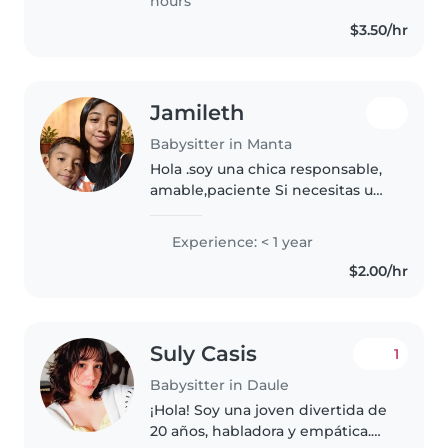
hours
$3.50/hr
Jamileth
Babysitter in Manta
Hola .soy una chica responsable,
amable,paciente Si necesitas una
niñera para tus hijos también
puedo ayudarles con tarea. Te
Experience: < 1 year
puedo brindar mis servicios.
$2.00/hr
Tengo experiencia cuidando..
Suly Casis
1
Babysitter in Daule
¡Hola! Soy una joven divertida de
20 años, habladora y empática.