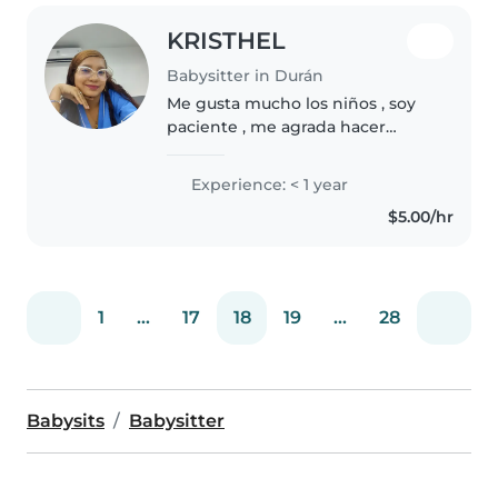
KRISTHEL
Babysitter in Durán
Me gusta mucho los niños , soy
paciente , me agrada hacer
juegos para enseñarles mas a los
niños mi objetivo es darle un
Experience: < 1 year
ambiente tranquilo y con
$5.00/hr
confianza , y hacer que
desarrollen..
1
...
17
18
19
...
28
Babysits
Babysitter