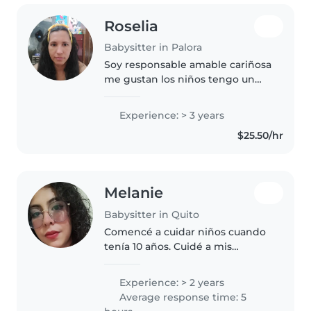
Roselia
Babysitter in Palora
Soy responsable amable cariñosa
me gustan los niños tengo un
niño adolescente
Experience: > 3 years
$25.50/hr
Melanie
Babysitter in Quito
Comencé a cuidar niños cuando
tenía 10 años. Cuidé a mis
primos, hermanos, sobrinos,
Actualmente estoy estudiando la
Experience: > 2 years
carrera de educación inicial,
Average response time: 5
estoy en 9no semestre, casi por..