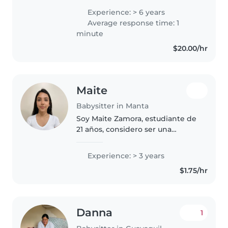
bebés, niños pequeños y
Experience: > 6 years
preescolares. Soy una persona
Average response time: 1
amigable, paciente y
minute
responsable, y puedo ayudar..
$20.00/hr
Maite
Babysitter in Manta
Soy Maite Zamora, estudiante de
21 años, considero ser una
persona responsable, paciente y
comprometida con el bienestar
Experience: > 3 years
de los niños. Me caracterizo por
$1.75/hr
ser amable, organizada y atenta..
Danna
1