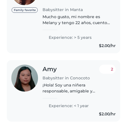
Babysitter in Manta
Family favorite
Mucho gusto, mi nombre es
Melany y tengo 22 años, cuento
con tiempo disponible y me
gusta interactuar con niños de
Experience: > 5 years
todas las edades, soy muy
$2.00/hr
amistosa y transmito confianza,
sería un..
Amy
2
Babysitter in Conocoto
¡Hola! Soy una niñera
responsable, amigable y
paciente en sus 20s, apasionada
por el cuidado de bebés y niños
Experience: < 1 year
pequeños. Aunque soy nueva en
$2.00/hr
el ámbito de la niñera, tengo
habilidades..