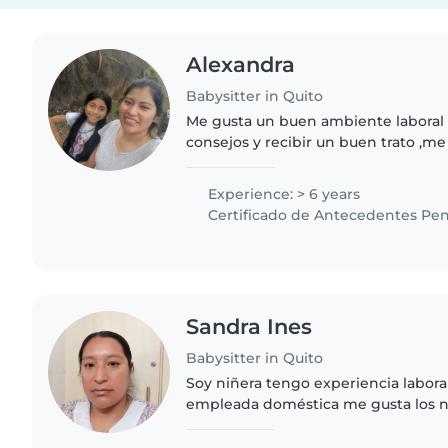
Alexandra
Babysitter in Quito
Me gusta un buen ambiente laboral 
consejos y recibir un buen trato ,m
cosas adicionales cooperar y ser u
mis labores ,conocer..
Experience: > 6 years
Certificado de Antecedentes Pen
Sandra Ines
Babysitter in Quito
Soy niñera tengo experiencia labora
empleada doméstica me gusta los n
primaria me gusta jugar divertirme l
niños soy una..