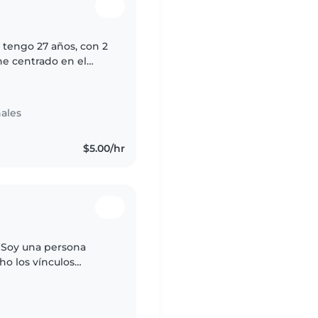
 tengo 27 años, con 2
he centrado en el
y también adultos
ales
$5.00/hr
. Soy una persona
ho los vínculos
e se va, busco