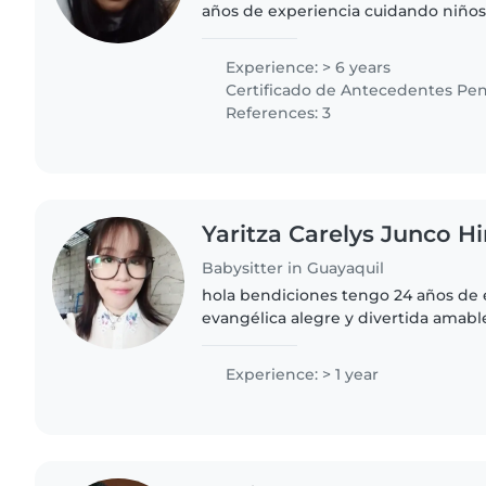
años de experiencia cuidando niños
ambiente seguro y divertido donde 
tranquilos y bien..
Experience: > 6 years
Certificado de Antecedentes Pen
References: 3
Yaritza Carelys Junco H
Babysitter in Guayaquil
hola bendiciones tengo 24 años de 
evangélica alegre y divertida amabl
conversación con los niños y perso
son un planeta..
Experience: > 1 year