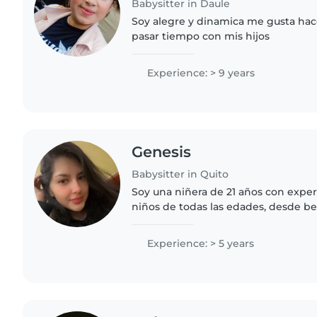
Babysitter in Daule
Soy alegre y dinamica me gusta hac
pasar tiempo con mis hijos
Experience: > 9 years
Genesis
Babysitter in Quito
Soy una niñera de 21 años con experiencia cuidando a
niños de todas las edades, desde b
adolescentes. Soy paciente, empátic
Hablo español e inglés con fluidez,..
Experience: > 5 years