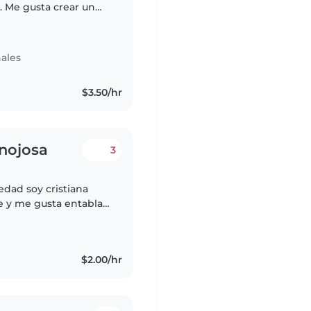
. Me gusta crear un
los niños se sientan
ales
$3.50/hr
inojosa
3
edad soy cristiana
e y me gusta entablar
nas mayores creo que
$2.00/hr