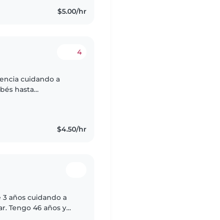
$5.00/hr
4
iencia cuidando a
ebés hasta
nsable, creativa y
$4.50/hr
 3 años cuidando a
r. Tengo 46 años y
idero una persona