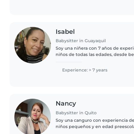
Isabel
Babysitter in Guayaquil
Soy una niñera con 7 años de exper
niños de todas las edades, desde b
adolescentes. Soy una persona respo
paciente que disfruta mucho de..
Experience: > 7 years
Nancy
Babysitter in Quito
Soy una canguro con experiencia de
niños pequeños y en edad preescola
hablo español con fluidez. Me cons