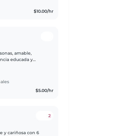
$10.00/hr
sonas, amable,
encia educada y
en lo que haceres y
ales
$5.00/hr
2
e y cariñosa con 6