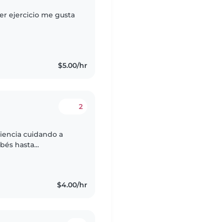
er ejercicio me gusta
$5.00/hr
2
ebés hasta
a y responsable.
$4.00/hr