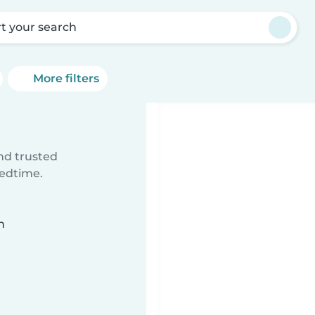
rt your search
More filters
ind trusted
bedtime.
n