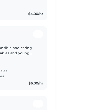
$4.00/hr
onsible and caring
babies and young
ldcare centers where I
ales
tes
$6.00/hr