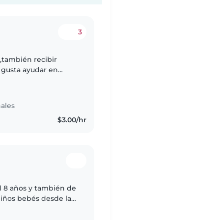
3
,también recibir
e gusta ayudar en
na buena empleada en
ales
$3.00/hr
l 8 años y también de
iños bebés desde la
eer y dibujar con los