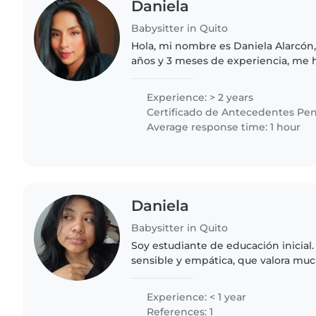
Daniela
Babysitter in Quito
Hola, mi nombre es Daniela Alarcón,
años y 3 meses de experiencia, me 
cuidado de bebés, niños pequeños 
mayores, también realizó..
Experience: > 2 years
Certificado de Antecedentes Pen
Average response time: 1 hour
Daniela
Babysitter in Quito
Soy estudiante de educación inicial
sensible y empática, que valora muc
afectivos; cuando alguien important
expresar lo que siento con..
Experience: < 1 year
References: 1