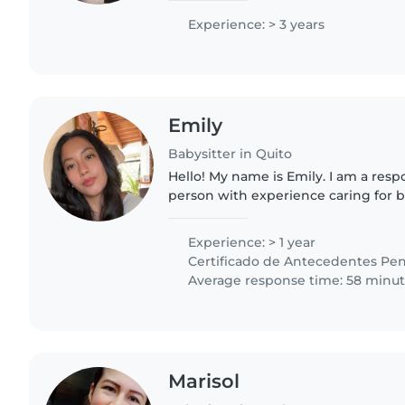
responsable, amigable..
Experience: > 3 years
Emily
Babysitter in Quito
Hello! My name is Emily. I am a resp
person with experience caring for 
children. I volunteered in three chi
helped with daily..
Experience: > 1 year
Certificado de Antecedentes Pen
Average response time: 58 minu
Marisol