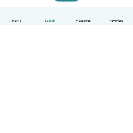
Home
Search
Messages
Favorites
English
How it works
Help
Terms & Privacy
Pricing
Company details
Babysits for Work
Community standards
© Babysits B.V.