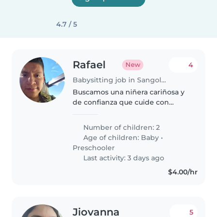
4.7 / 5
Rafael
4
New
Babysitting job in Sangolquí
Buscamos una niñera cariñosa y
de confianza que cuide con
esmero a nuestros dos
pequeñas, una bebé y una niña
Number of children: 2
de 4 años . Si te gusta cocinar,
Age of children:
Baby
•
ayudar con las tareas del hogar o
Preschooler
apoyar..
Last activity: 3 days ago
$4.00/hr
Jiovanna
5