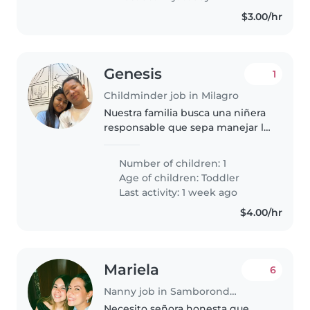
mascotas..
$3.00/hr
Genesis
1
Childminder job in Milagro
Nuestra familia busca una niñera
responsable que sepa manejar la
energía de nuestro pequeño de
2 años. Valoramos a alguien con
Number of children: 1
paciencia y cariño que pueda
Age of children:
Toddler
ayudar con tareas sencillas..
Last activity: 1 week ago
$4.00/hr
Mariela
6
Nanny job in Samborondón
Necesito señora honesta que