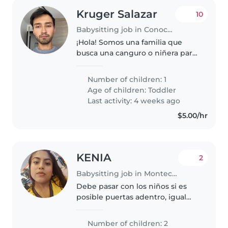
Kruger Salazar
10
Babysitting job in Conocoto
¡Hola! Somos una familia que
busca una canguro o niñera para
nuestro hijo de 3 años. Es un
niño muy energético, deportivo
Number of children: 1
y amigable. Nos encantaría que
Age of children:
Toddler
la cuidadora esté cómoda
Last activity: 4 weeks ago
cocinando..
$5.00/hr
KENIA
2
Babysitting job in Montecristi
Debe pasar con los niños si es
posible puertas adentro, igual
ayudar con el deber en casa
Number of children: 2