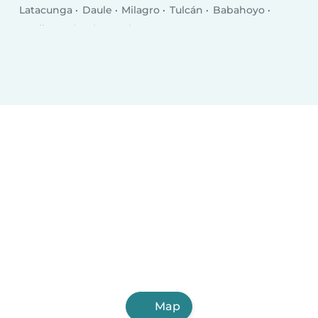
Latacunga
Daule
Milagro
Tulcán
Babahoyo
La Libertad
El Empalme
Puerto Francisco de Orellana
Pasaje
Chone
Salinas
Santa Elena
Rosa Zarate
Santa Rosa
Balzar
Ventanas
Bahía de Caráquez
La Troncal
Jipijapa
Azogues
Naranjito
Vinces
Otavalo
Map