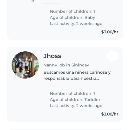
(1)
canguro responsable y cariñosa
para cuidar a nuestro bebé .
Number of children: 1
Necesitamos alguien que se
Age of children:
Baby
sienta cómodo con mascotas,
Last activity: 2 weeks ago
cocina..
$3.00/hr
Jhoss
Nanny job in Sinincay
Buscamos una niñera cariñosa y
responsable para nuestra
pequeña curiosa, enérgica y muy
sociable. Necesitamos alguien
Number of children: 1
que se anime a cocinar, hacer
Age of children:
Toddler
labores ligeras y ayudar con los..
Last activity: 2 weeks ago
$3.00/hr