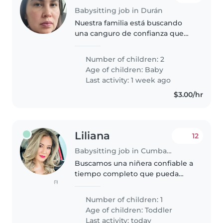
Babysitting job in Durán
Nuestra familia está buscando
una canguro de confianza que
pueda cuidar de nuestros dos
hijos, mellizos de 8 meses.
Number of children: 2
Necesitamos una canguro que se
Age of children:
Baby
sienta cómoda con los bebe y
Last activity: 1 week ago
con..
$3.00/hr
Liliana
12
Babysitting job in Cumbayá
Buscamos una niñera confiable a
tiempo completo que pueda
(1)
cuidar a nuestro pequeño de 1
año, lleno de curiosidad e
Number of children: 1
inteligencia . Es importante que
Age of children:
Toddler
se sienta cómoda con las
Last activity: today