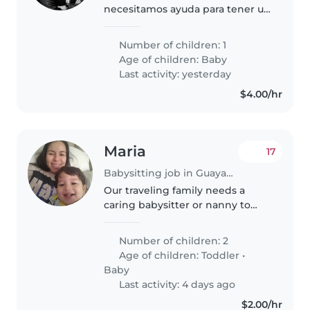
necesitamos ayuda para tener un
día a día más sano y liviano.
Number of children: 1
Age of children:
Baby
Last activity: yesterday
$4.00/hr
Maria
17
Babysitting job in Guayaquil
Our traveling family needs a
caring babysitter or nanny to
join us! We have two little ones!
a curious toddler and a newborn.
Number of children: 2
Help with light chores
Age of children:
Toddler
•
welcomed. Come meet our kids
Baby
and..
Last activity: 4 days ago
$2.00/hr