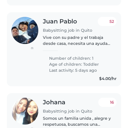
Juan Pablo
52
Babysitting job in Quito
Vive con su padre y el trabaja
desde casa, necesita una ayuda
(1)
para el cuidado y alimentación
del niño. Busco una persona con
Number of children: 1
experiencia comprobable en
Age of children:
Toddler
alimentación infantil
Last activity: 5 days ago
*indispensable..
$4.00/hr
Johana
16
Babysitting job in Quito
Somos un familia unida , alegre y
respetuosa, buscamos una