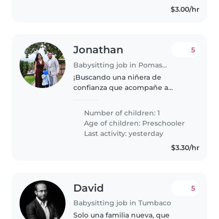
$3.00/hr
Jonathan
5
Babysitting job in Pomasqui
¡Buscando una niñera de
confianza que acompañe a
nuestro niño de 4 años en sus
juegos y deportes! Requiere
Number of children: 1
alguien con paciencia, energía y
Age of children:
Preschooler
ganas de ayudar con los deberes.
Last activity: yesterday
Ideal si..
$3.30/hr
David
5
Babysitting job in Tumbaco
Solo una familia nueva, que