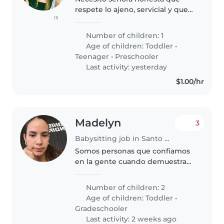
respete lo ajeno, servicial y que
(1)
sepa hacer los quehaceres del
hogar y cocinar . con paciencia
Number of children: 1
para el cuidado de una niña. Que
Age of children:
Toddler
•
está en el kinder . Brindo..
Teenager
•
Preschooler
Last activity: yesterday
$1.00/hr
Madelyn
3
Babysitting job in Santo Domingo de los Colorados
Somos personas que confiamos
en la gente cuando demuestran
un buen trabajo
Number of children: 2
Age of children:
Toddler
•
Gradeschooler
Last activity: 2 weeks ago