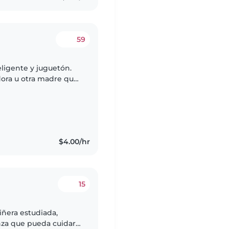
59
eligente y juguetón.
ora u otra madre que
lmente, podría
$4.00/hr
15
iñera estudiada,
nza que pueda cuidar