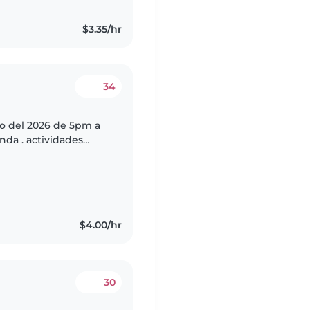
$3.35/hr
34
nio del 2026 de 5pm a
nda . actividades
una cena y atender al
$4.00/hr
30