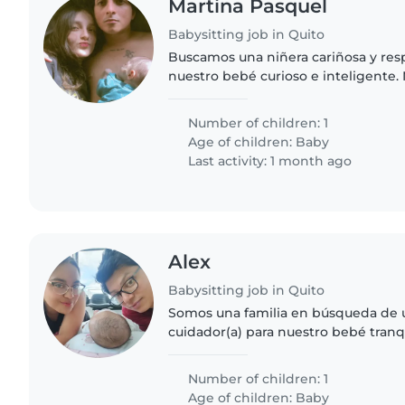
Martina Pasquel
Babysitting job in Quito
Buscamos una niñera cariñosa y res
nuestro bebé curioso e inteligente.
alguien que se sienta cómodo con 
ayudando con tareas..
Number of children: 1
Age of children:
Baby
Last activity: 1 month ago
Alex
Babysitting job in Quito
Somos una familia en búsqueda de 
cuidador(a) para nuestro bebé tranqu
independiente. Necesitamos a algui
cómodo cocinando para el bebé...
Number of children: 1
Age of children:
Baby