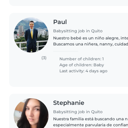
Paul
Babysitting job in Quito
Nuestro bebé es un niño alegre, int
Buscamos una niñera, nanny, cuidad
sea responsable y amorosa. Eventua
darnos una mano en algunas..
(3)
Number of children: 1
Age of children:
Baby
Last activity: 4 days ago
Stephanie
Babysitting job in Quito
Nuestra familia está buscando una n
especialmente parvularia de confia