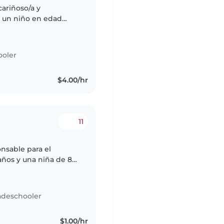
ariñoso/a y
, un niño en edad
stros hijos son muy
.
ooler
$4.00/hr
11
nsable para el
años y una niña de 8
os y con mucha
adeschooler
$1.00/hr