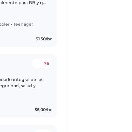
palmente para BB y q
a prepara infinidades
ooler
•
Teenager
$1.50/hr
76
dado integral de los
eguridad, salud y
enes para las
$5.00/hr