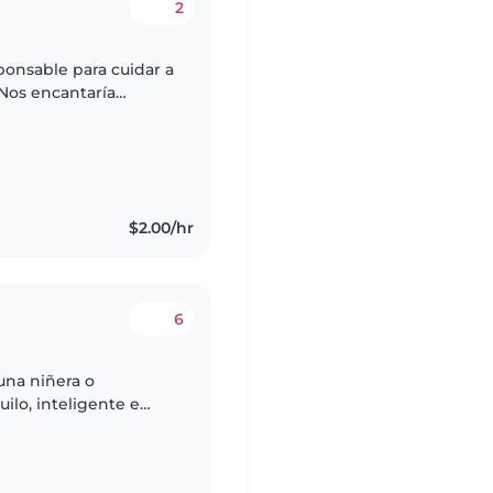
2
ponsable para cuidar a
 Nos encantaría
mascotas, cocinando y
$2.00/hr
6
una niñera o
ilo, inteligente e
en que se sienta