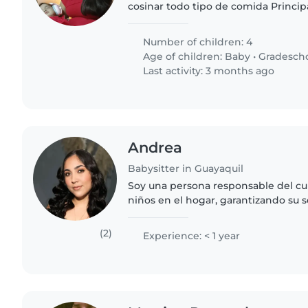
cosinar todo tipo de comida Princi
realice menú ,en CA hay de todo par
de alimentos .mi..
Number of children: 4
Age of children:
Baby
•
Gradesch
Last activity: 3 months ago
Andrea
Babysitter in Guayaquil
Soy una persona responsable del cui
niños en el hogar, garantizando su s
bienestar emocional, estoy a las órd
personas que están buscando..
(2)
Experience: < 1 year