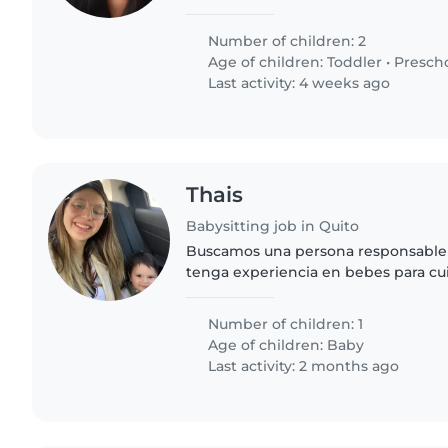
de nuestros dos hijos, uno de 3 años
Necesitamos una niñera..
Number of children: 2
Age of children:
Toddler
•
Presch
Last activity: 4 weeks ago
Thais
Babysitting job in Quito
Buscamos una persona responsable 
tenga experiencia en bebes para cu
de 10 meses, quien es inteligente, c
energético Vivimos en un hogar..
Number of children: 1
Age of children:
Baby
Last activity: 2 months ago