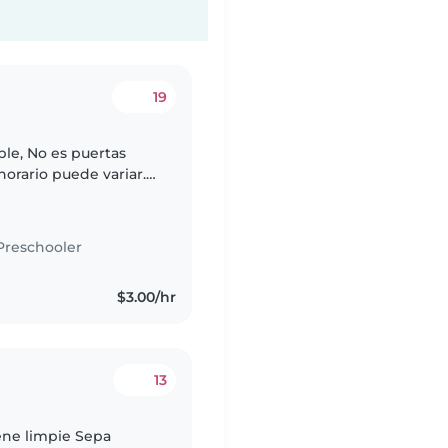
19
ble, No es puertas
 horario puede variar.
e paga movilización.
Preschooler
$3.00/hr
13
ene limpie Sepa