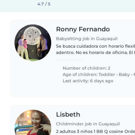
4.7 / 5
Ronny Fernando
Babysitting job in Guayaquil
Se busca cuidadora con horario flexi
adentro. No es horario de oficina. El
Preferencia que viva en el sur. No s
Number of children: 2
Age of children:
Toddler
•
Baby
•
Last activity: 6 days ago
Lisbeth
Childminder job in Guayaquil
2 adultos 3 niños 1 BB Q cosine Ord