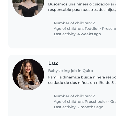
Buscamos una niñera o cuidador(a) c
responsable para nuestros dos hijos
preescolar y una niña pequeña. Nue
energéticos, curiosos e inteligentes,.
Number of children: 2
Age of children:
Toddler
•
Presch
Last activity: 4 weeks ago
Luz
Babysitting job in Quito
Familia dinámica busca niñera respo
cuidado de dos niños: un niño de 5 
años. Son niños activos, espontáne
energía, por lo que se requiere..
Number of children: 2
Age of children:
Preschooler
•
Gr
Last activity: 2 months ago