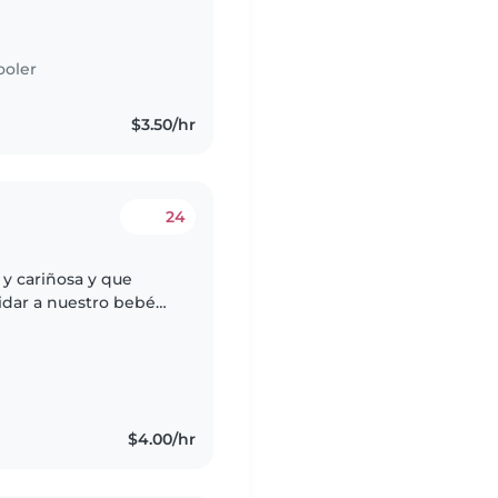
 y otro de 5 años.
ooler
$3.50/hr
24
y cariñosa y que
idar a nuestro bebé
urioso y muy
$4.00/hr