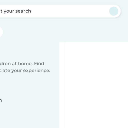
rt your search
ildren at home. Find
ciate your experience.
n