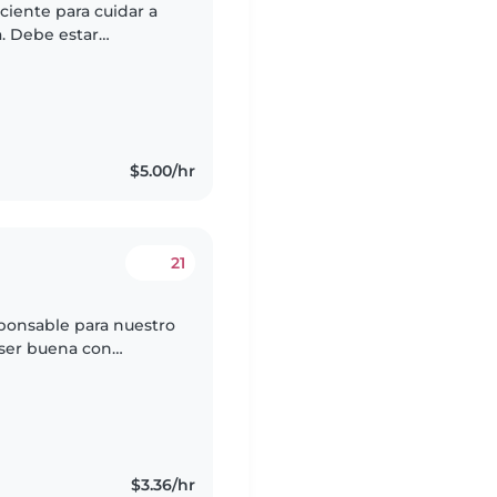
ciente para cuidar a
. Debe estar
ayudar con la
$5.00/hr
21
ponsable para nuestro
 ser buena con
 ayudar con la tarea.
$3.36/hr