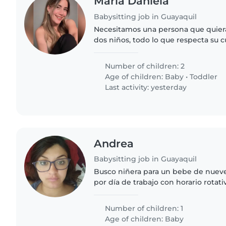
Maria Daniela
Babysitting job in Guayaquil
Necesitamos una persona que quiera
dos niños, todo lo que respecta su c
Number of children: 2
Age of children:
Baby
•
Toddler
Last activity: yesterday
Andrea
Babysitting job in Guayaquil
Busco niñera para un bebe de nuev
por día de trabajo con horario rotati
viernes, escríbame al cero nueve o
seis tres dos
Number of children: 1
Age of children:
Baby