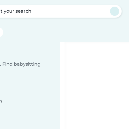
rt your search
 Find babysitting
n