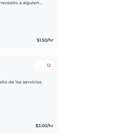
necesito a alguien
osas del hogar
$1.50/hr
12
to de los servicios
$3.00/hr