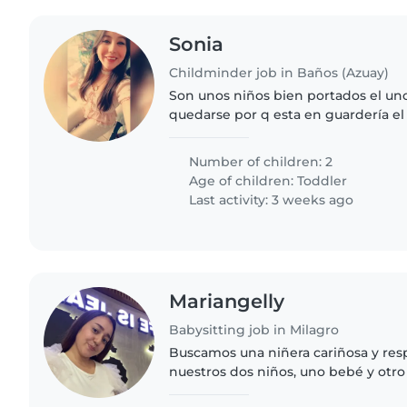
Sonia
Childminder job in Baños (Azuay)
Son unos niños bien portados el un
quedarse por q esta en guardería el
meses y la bba 1 año y 5 meses
Number of children: 2
Age of children:
Toddler
Last activity: 3 weeks ago
Mariangelly
Babysitting job in Milagro
Buscamos una niñera cariñosa y res
nuestros dos niños, uno bebé y otro
importante que se sienta cómoda c