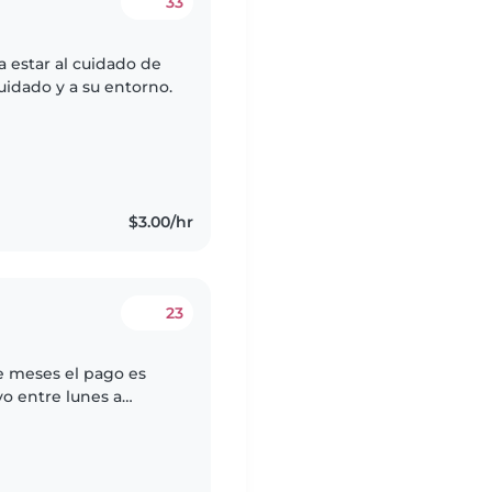
33
 estar al cuidado de
uidado y a su entorno.
$3.00/hr
23
e meses el pago es
vo entre lunes a
cho ocho dos tres ocho