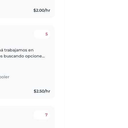
$2.00/hr
5
má trabajamos en
mos buscando opciones
cemos un ambiente de
ooler
$2.50/hr
7