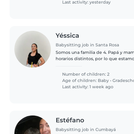
Last activity: yesterday
Yéssica
Babysitting job in Santa Rosa
Somos una familia de 4. Papá y ma
horarios distintos, por lo que esta
de ayuda para nuestros hijos, ofre
trabajo agradable..
Number of children: 2
Age of children:
Baby
•
Gradesch
Last activity: 1 week ago
Estéfano
Babysitting job in Cumbayá