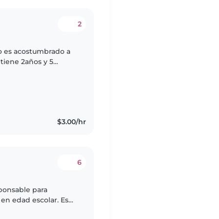
2
o es acostumbrado a
 tiene 2años y 5
$3.00/hr
6
ponsable para
 en edad escolar. Es
on mascotas y tareas