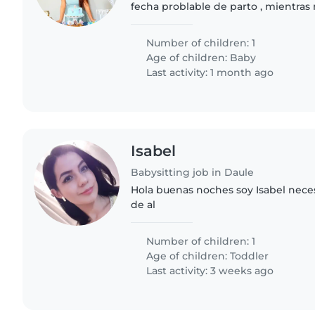
fecha problable de parto , mientras 
que me ayude en casa con ciertas c
Number of children: 1
Age of children:
Baby
Last activity: 1 month ago
Isabel
Babysitting job in Daule
Hola buenas noches soy Isabel necesi
de al
Number of children: 1
Age of children:
Toddler
Last activity: 3 weeks ago