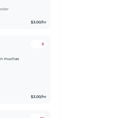
ooler
$3.00/hr
8
con muchas
$3.00/hr