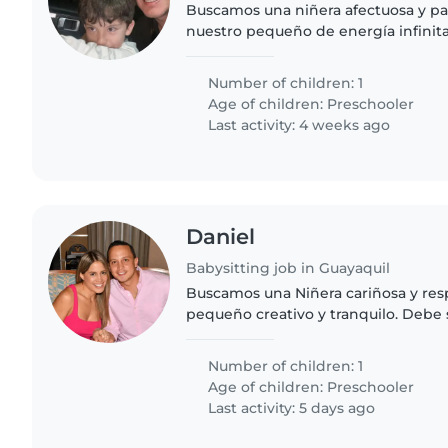
Buscamos una niñera afectuosa y pa
nuestro pequeño de energía infinita
familiarizada con tareas escolares y 
alimentación. Ideal que tenga..
Number of children: 1
Age of children:
Preschooler
Last activity: 4 weeks ago
Daniel
Babysitting job in Guayaquil
Buscamos una Niñera cariñosa y res
pequeño creativo y tranquilo. Debe
mascotas, cocinar, tareas del hogar y
Confiable y con..
Number of children: 1
Age of children:
Preschooler
Last activity: 5 days ago