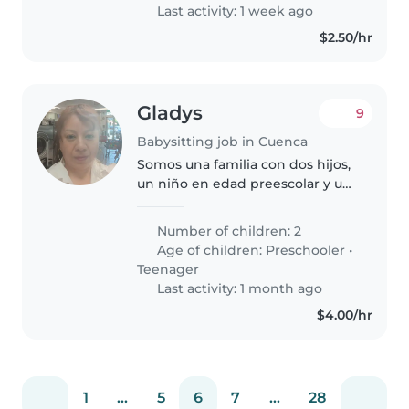
Last activity: 1 week ago
$2.50/hr
Gladys
9
Babysitting job in Cuenca
Somos una familia con dos hijos,
un niño en edad preescolar y un
adolescente. Buscamos una
niñera que pueda ayudarlos con
Number of children: 2
sus tareas y que se sienta
Age of children:
Preschooler
•
cómoda en un ambiente
Teenager
familiar...
Last activity: 1 month ago
$4.00/hr
1
...
5
6
7
...
28