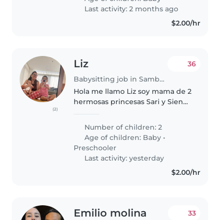
Necesitamos alguien confiable,
Last activity: 2 months ago
responsable..
$2.00/hr
Liz
36
Babysitting job in Samborondón
Hola me llamo Liz soy mama de 2
hermosas princesas Sari y Sienni,
(2)
amo que mis hijas siempre esten
alimentadas bien vestidas. La
Number of children: 2
rutina y paciencia y el respeto
Age of children:
Baby
•
hacia un ser pequeño..
Preschooler
Last activity: yesterday
$2.00/hr
Emilio molina
33