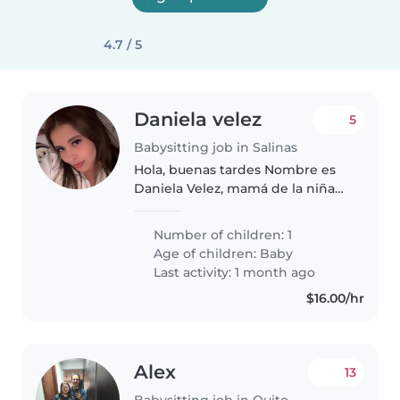
4.7 / 5
Daniela velez
5
Babysitting job in Salinas
Hola, buenas tardes Nombre es
Daniela Velez, mamá de la niña
que quiero que me ayuden
como Niñera puertas adentro. El
Number of children: 1
pago es de $400 mensuales
Age of children:
Baby
Last activity: 1 month ago
$16.00/hr
Alex
13
Babysitting job in Quito