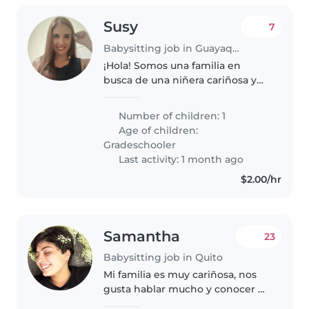
Susy
7
Babysitting job in Guayaquil
¡Hola! Somos una familia en
busca de una niñera cariñosa y
responsable para nuestro hijo de
primaria. Él es un niño muy
Number of children: 1
energético, juguetón e
Age of children:
inteligente. Necesitamos a
Gradeschooler
alguien que..
Last activity: 1 month ago
$2.00/hr
Samantha
23
Babysitting job in Quito
Mi familia es muy cariñosa, nos
gusta hablar mucho y conocer a
las personas, nos gusta el orden