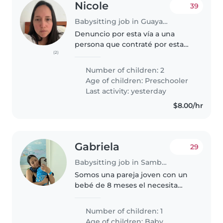
Nicole
39
Babysitting job in Guayaquil
Denuncio por esta vía a una
persona que contraté por esta
(2)
aplicación , su nombre es MAYRA
ELIZABETH ACOSTA , tengo las
Number of children: 2
grabaciones de las cámaras de
Age of children:
Preschooler
mi casa donde sale robandome,
Last activity: yesterday
ya..
$8.00/hr
Gabriela
29
Babysitting job in Samborondón
Somos una pareja joven con un
bebé de 8 meses el necesita
varios medicamentos al día ya
que tiene una enfermedad de su
Number of children: 1
corazón y pulmones.
Age of children:
Baby