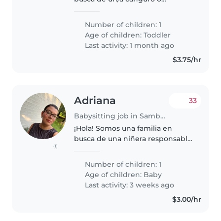
cuidador/a para nuestro/a
pequeño/a de 3 años, lleno/a de
Number of children: 1
energía y curiosidad.
Age of children:
Toddler
Necesitamos a alguien cómodo/a
Last activity: 1 month ago
con labores del hogar..
$3.75/hr
Adriana
33
Babysitting job in Samborondón
¡Hola! Somos una familia en
busca de una niñera responsable
(1)
y cariñosa para nuestro bebé
curioso y juguetón. Valoramos a
Number of children: 1
alguien que disfrute cocinando y
Age of children:
Baby
pueda crear un ambiente cálido..
Last activity: 3 weeks ago
$3.00/hr