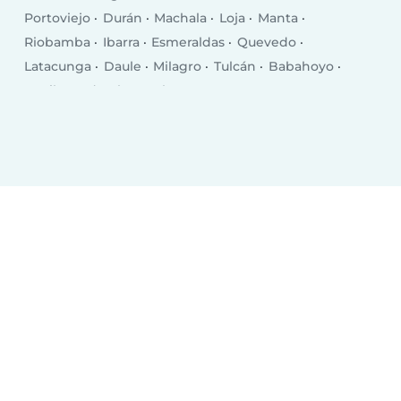
Portoviejo
Durán
Machala
Loja
Manta
Riobamba
Ibarra
Esmeraldas
Quevedo
Latacunga
Daule
Milagro
Tulcán
Babahoyo
La Libertad
El Empalme
Puerto Francisco de Orellana
Pasaje
Chone
Salinas
Santa Elena
Rosa Zarate
Santa Rosa
Balzar
Ventanas
Bahía de Caráquez
La Troncal
Jipijapa
Azogues
Naranjito
Vinces
Otavalo