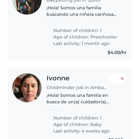
¡Hola! Somos una familia
buscando una niñera cariñosa
para nuestro niño en edad
preescolar, lleno de energía y
Number of children: 1
curiosidad. Necesitamos a
Age of children:
Preschooler
alguien cómodo con mascotas y
Last activity: 1 month ago
que disfrute..
$4.00/hr
Ivonne
4
Childminder job in Ambato
¡Hola! Somos una familia en
busca de un(a) cuidador(a)
responsable y cariñoso(a) para
nuestro bebé de 1 mes de nacido
Number of children: 1
Nuestro pequeño es muy
Age of children:
Baby
energético, curioso y creativo,
Last activity: 4 weeks ago
¡siempre..