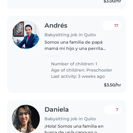
$3.00/hr
Andrés
17
Babysitting job in Quito
Somos una familia de papá
mamá mi hijo y una perrita
pequeña que no molesta. Es muy
tranquila. Queremos alguien con
Number of children: 1
quien nos sentamos seguros de
Age of children:
Preschooler
confiar nuestro tesoro más
Last activity: 3 weeks ago
sagrado
$3.50/hr
Daniela
7
Babysitting job in Quito
¡Hola! Somos una familia en
busca de un/a canguro o