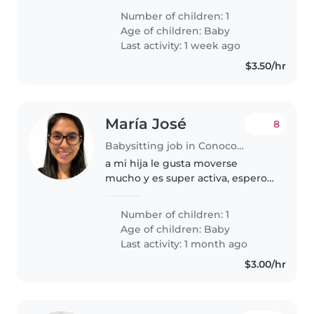
y que sean pacientes con la
Number of children: 1
bebé
Age of children:
Baby
Last activity: 1 week ago
$3.50/hr
María José
8
Babysitting job in Conocoto
a mi hija le gusta moverse
mucho y es super activa, espero
encotrar a alguien asi, y le
cuidamos mucho de todo
Number of children: 1
Age of children:
Baby
Last activity: 1 month ago
$3.00/hr