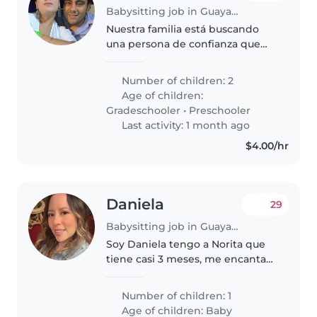
Babysitting job in Guayaquil
Nuestra familia está buscando
una persona de confianza que
pueda ayudarnos con los
quehaceres del hogar, tenemos
Number of children: 2
un niño de 6 años y una niña de
Age of children:
10 años. Necesitamos una
Gradeschooler
•
Preschooler
persona que..
Last activity: 1 month ago
$4.00/hr
Daniela
29
Babysitting job in Guayaquil
Soy Daniela tengo a Norita que
tiene casi 3 meses, me encanta
que mi bebita salga a sus paseos
al parque
Number of children: 1
Age of children:
Baby