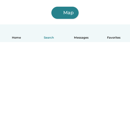
Map
Home
Search
Messages
Favorites
English
How it works
Help
Terms & Privacy
Pricing
Company details
Babysits for Work
Community standards